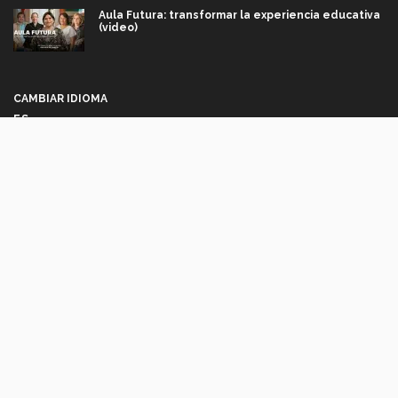
Aula Futura: transformar la experiencia educativa
(video)
Más que un festival cultural: así es la magia de
VIBRART 2026 (video)
CAMBIAR IDIOMA
ES
Javier Guzmán: investigación con impacto social
(video)
Síguenos
¡México, en el top del mundial de robótica FIRST
2026! (video)
Vida Tec: Pasión, disciplina y básquetbol, con Gael
Adame (video)
A
AV. EUGENIO GARZA SADA 2501 SUR COL. TECNOLÓGICO C.P. 64849 |
L
¿Cómo es el Modelo Educativo Tec? (video)
MONTERREY, NUEVO LEÓN, MÉXICO | TEL. +52 (81) 8358-2000 D.R.© INSTITUTO
TECNOLÓGICO Y DE ESTUDIOS SUPERIORES DE MONTERREY, MÉXICO. 2018
Vida Tec: Feminismo e Inteligencia Artificial, Paola
*DEC-520912 PROGRAMAS EN MODALIDAD ESCOLARIZADA.
Ricaurte (video)
AVISO LEGAL
POLÍTICAS DE PRIVACIDAD
AVISO DE PRIVACIDAD
SOBRE EL SITIO