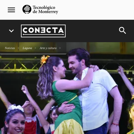
Pasar
navegación
menu
al
principal
contenido
principal
search
expand_more
Noticias
Laguna
arte y cultura