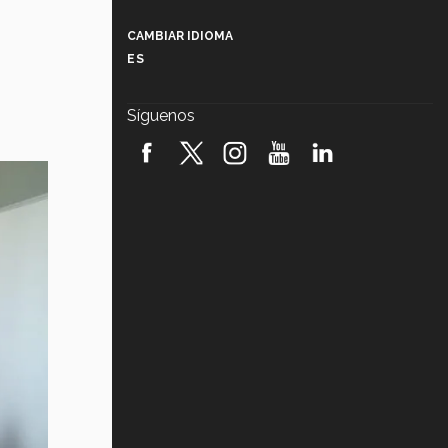
Más que un festival cultural: así es
la magia de VIBRART 2026 (video)
CAMBIAR IDIOMA
ES
Javier Guzmán: investigación con
impacto social (video)
Síguenos
¡México, en el top del mundial de
robótica FIRST 2026! (video)
Vida Tec: Pasión, disciplina y
básquetbol, con Gael Adame
(video)
¿Cómo es el Modelo Educativo
Tec? (video)
Vida Tec: Feminismo e Inteligencia
Artificial, Paola Ricaurte (video)