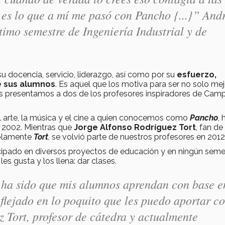
 es lo que a mí me pasó con Pancho {...}” And
timo semestre de Ingeniería Industrial y de
u docencia, servicio, liderazgo, así como por su
esfuerzo,
e sus alumnos
. Es aquel que los motiva para ser no solo me
es presentamos a dos de los profesores inspiradores de Cam
l arte, la música y el cine a quien conocemos como
Pancho
, 
l 2002. Mientras que
Jorge Alfonso Rodríguez Tort
, fan de
solamente
Tort
,
se volvió parte de nuestros profesores en 2012
ipado en diversos proyectos de educación y en ningún seme
s gusta y los llena: dar clases.
 ha sido que mis alumnos aprendan con base e
eflejado en lo poquito que les puedo aportar c
 Tort, profesor de cátedra y actualmente