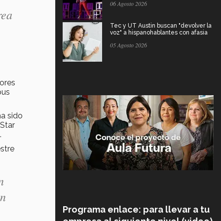
06 Agosto 2026
rea
Tec y UT Austin buscan "devolver la
voz" a hispanohablantes con afasia
05 Agosto 2026
jores
pus
ha sido
 Star
.
stre
n
on
Programa enlace: para llevar a tu