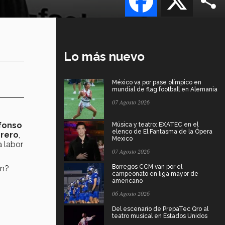
Lo más nuevo
México va por pase olímpico en
mundial de flag football en Alemania
07 Agosto 2026
lfonso
Música y teatro: EXATEC en el
elenco de El Fantasma de la Ópera
rrero
,
Mexico
a labor
07 Agosto 2026
Borregos CCM van por el
ón?
campeonato en liga mayor de
americano
06 Agosto 2026
Del escenario de PrepaTec Qro al
teatro musical en Estados Unidos