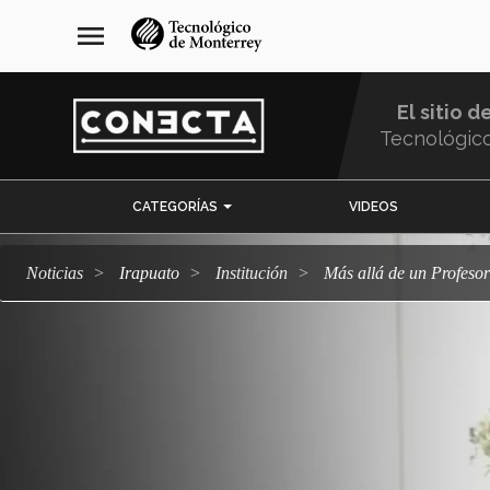
Pasar
navegación
menu
al
principal
contenido
principal
El sitio d
Tecnológic
Menu
CATEGORÍAS
VIDEOS
Comunidad
Noticias
Irapuato
Institución
Más allá de un Profeso