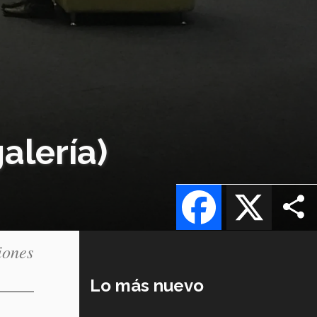
alería)
Facebook
X
iones
Lo más nuevo