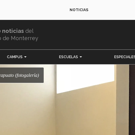
NOTICIAS
e noticias
del
o de Monterrey
CAMPUS
ESCUELAS
ESPECIALE
apuato (fotogalería)