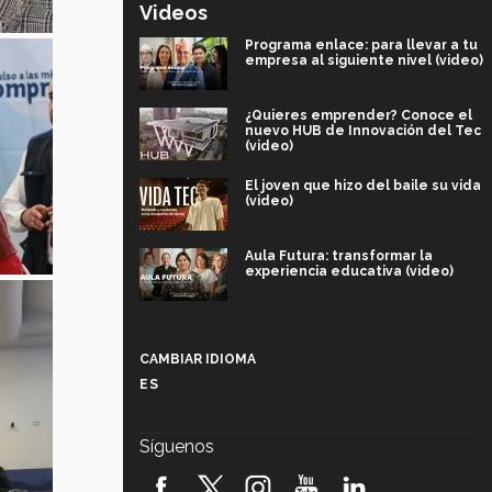
Videos
Programa enlace: para llevar a tu
empresa al siguiente nivel (video)
¿Quieres emprender? Conoce el
nuevo HUB de Innovación del Tec
(video)
El joven que hizo del baile su vida
(video)
Aula Futura: transformar la
experiencia educativa (video)
Más que un festival cultural: así es
la magia de VIBRART 2026 (video)
CAMBIAR IDIOMA
ES
Javier Guzmán: investigación con
impacto social (video)
Síguenos
¡México, en el top del mundial de
robótica FIRST 2026! (video)