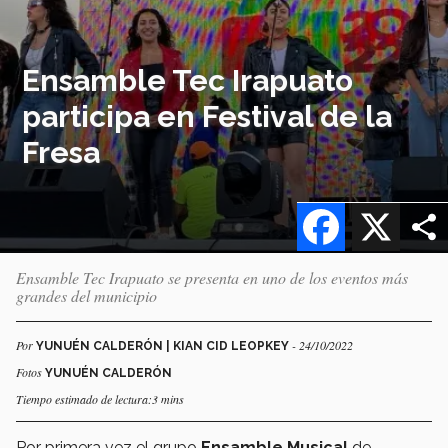
Ensamble Tec Irapuato
participa en Festival de la
Fresa
Facebook
X
Ensamble Tec Irapuato se presenta en uno de los eventos más
grandes del municipio
Por
- 24/10/2022
YUNUÉN CALDERÓN | KIAN CID LEOPKEY
Fotos
YUNUÉN CALDERÓN
Tiempo estimado de lectura:3 mins
Por primera vez el grupo
Ensamble Musical
de