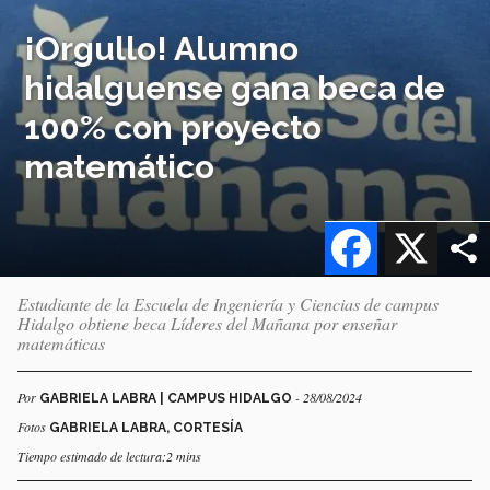
¡Orgullo! Alumno
hidalguense gana beca de
100% con proyecto
matemático
Facebook
X
Estudiante de la Escuela de Ingeniería y Ciencias de campus
Hidalgo obtiene beca Líderes del Mañana por enseñar
matemáticas
Por
- 28/08/2024
GABRIELA LABRA | CAMPUS HIDALGO
Fotos
GABRIELA LABRA, CORTESÍA
Tiempo estimado de lectura:2 mins