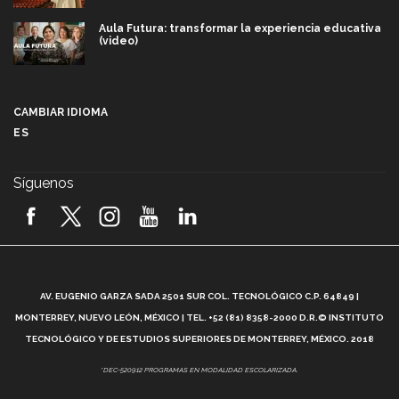
Aula Futura: transformar la experiencia educativa
(video)
Más que un festival cultural: así es la magia de
VIBRART 2026 (video)
CAMBIAR IDIOMA
ES
Javier Guzmán: investigación con impacto social
(video)
Síguenos
¡México, en el top del mundial de robótica FIRST
2026! (video)
Vida Tec: Pasión, disciplina y básquetbol, con Gael
Adame (video)
A
AV. EUGENIO GARZA SADA 2501 SUR COL. TECNOLÓGICO C.P. 64849 |
L
¿Cómo es el Modelo Educativo Tec? (video)
MONTERREY, NUEVO LEÓN, MÉXICO | TEL. +52 (81) 8358-2000 D.R.© INSTITUTO
TECNOLÓGICO Y DE ESTUDIOS SUPERIORES DE MONTERREY, MÉXICO. 2018
Vida Tec: Feminismo e Inteligencia Artificial, Paola
*DEC-520912 PROGRAMAS EN MODALIDAD ESCOLARIZADA.
Ricaurte (video)