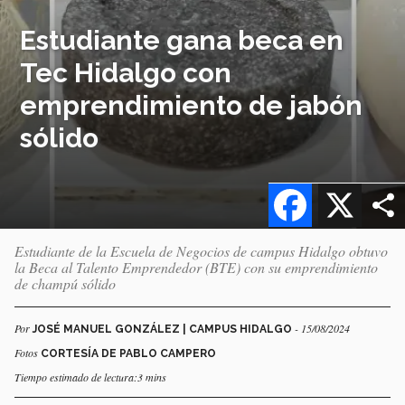
Estudiante gana beca en
Tec Hidalgo con
emprendimiento de jabón
sólido
Facebook
X
Estudiante de la Escuela de Negocios de campus Hidalgo obtuvo
la Beca al Talento Emprendedor (BTE) con su emprendimiento
de champú sólido
Por
- 15/08/2024
JOSÉ MANUEL GONZÁLEZ | CAMPUS HIDALGO
Fotos
CORTESÍA DE PABLO CAMPERO
Tiempo estimado de lectura:3 mins