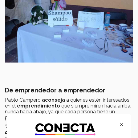
De emprendedor a emprendedor
Pablo Campero
aconseja
a quienes estén interesados
en el
emprendimiento
que siempre miren hacia arriba,
nunca hacia abajo, ya que cada persona tiene un
potencial que quizás aún no ha descubierto.
×
“Además, recuerden que es su
decisión
y su
objetivo a
cumplir
. Por lo tanto,
esfuércense
al máximo, incluso si