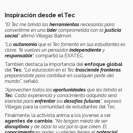
Inspiración desde el Tec
"El Tec me brindó las
herramientas
necesarias para
convertirme en una
líder
comprometida con la
justicia
social
"
afirmó Villegas Balmori.
"La
autonomía
que el Tec fomenta en sus estudiantes es
clave. Te vuelves un pensador
independiente
y
responsable
",
compartió la EXATEC.
También destaca la importancia del
enfoque global
del
Tec
.
"La educación en el Tec
trasciende fronteras
,
preparándote para contribuir en cualquier parte del
mundo"
, señaló.
"Aprovechen todas las
oportunidades
que les brinda el
Tec
. Cada experiencia y conocimiento adquirido será
esencial para
enfrentar
los
desafíos futuros
"
, expresó
Villegas para la comunidad de estudiantes del Tec.
Finalmente, la activista anima a los jóvenes a ser
agentes de cambio
.
"No tengan miedo de ser
disruptivos
y de alzar la voz por lo que creen. El
conocimiento
es poder, y ustedes tienen el
potencial