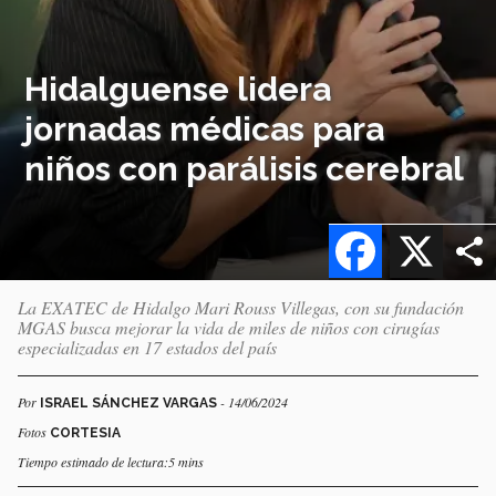
Hidalguense lidera
jornadas médicas para
niños con parálisis cerebral
Facebook
X
La EXATEC de Hidalgo Mari Rouss Villegas, con su fundación
MGAS busca mejorar la vida de miles de niños con cirugías
especializadas en 17 estados del país
Por
- 14/06/2024
ISRAEL SÁNCHEZ VARGAS
Fotos
CORTESIA
Tiempo estimado de lectura:5 mins