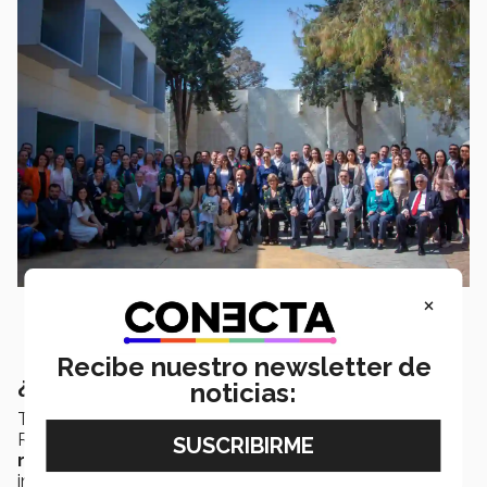
×
Recibe nuestro newsletter de
¿Qué sigue?
noticias:
Tras ser reconocido con el Premio al Mérito EXATEC,
Romualdo expresó que siente una gran
responsabilidad
por seguir
inspirando
y causando
impacto a favor de su comunidad de la mano del Tec.