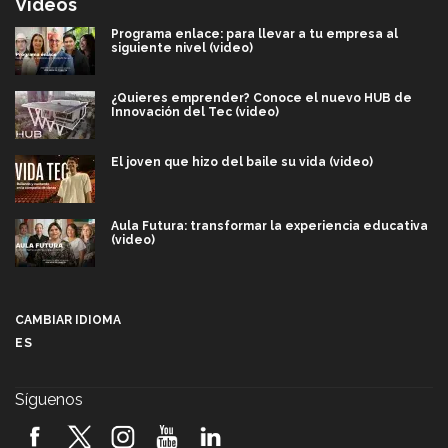
Videos
Programa enlace: para llevar a tu empresa al
siguiente nivel (video)
¿Quieres emprender? Conoce el nuevo HUB de
Innovación del Tec (video)
El joven que hizo del baile su vida (video)
Aula Futura: transformar la experiencia educativa
(video)
Más que un festival cultural: así es la magia de
VIBRART 2026 (video)
CAMBIAR IDIOMA
ES
Javier Guzmán: investigación con impacto social
(video)
Síguenos
¡México, en el top del mundial de robótica FIRST
2026! (video)