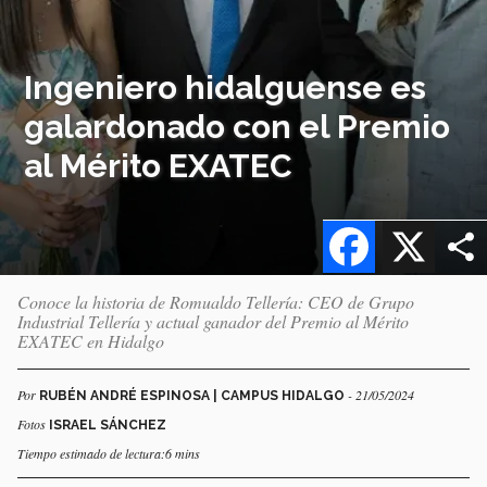
Ingeniero hidalguense es
galardonado con el Premio
al Mérito EXATEC
Facebook
X
Conoce la historia de Romualdo Tellería: CEO de Grupo
Industrial Tellería y actual ganador del Premio al Mérito
EXATEC en Hidalgo
Por
- 21/05/2024
RUBÉN ANDRÉ ESPINOSA | CAMPUS HIDALGO
Fotos
ISRAEL SÁNCHEZ
Tiempo estimado de lectura:6 mins