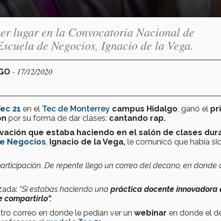
er lugar en la Convocatoria Nacional de
Escuela de Negocios, Ignacio de la Vega.
- 17/12/2020
LGO
ec 21
en el
Tec de Monterrey
campus Hidalgo
, ganó el
pr
ón
por su forma de dar clases:
cantando rap.
vación que estaba haciendo en el salón de clases dur
de Negocios
,
Ignacio de la Vega,
le comunicó que había si
rticipación. De repente llegó un correo del decano, en donde 
izada:
"Si estabas haciendo una
práctica docente innovadora
 compartirlo".
otro correo en donde le pedían ver un
webinar
en donde el 