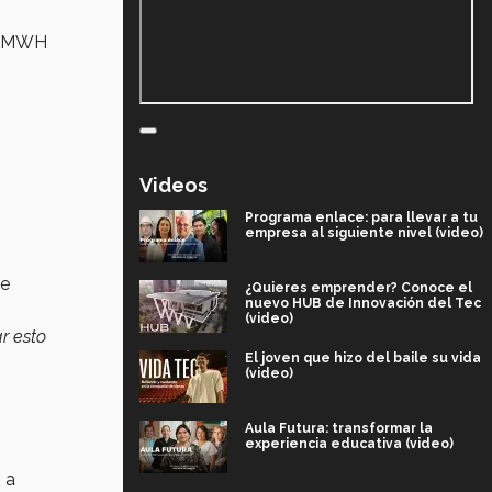
/5DMWH
Videos
Programa enlace: para llevar a tu
empresa al siguiente nivel (video)
ue
¿Quieres emprender? Conoce el
nuevo HUB de Innovación del Tec
(video)
r esto
El joven que hizo del baile su vida
(video)
Aula Futura: transformar la
experiencia educativa (video)
 a