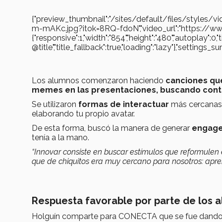
{"preview_thumbnail":"/sites/default/files/sty
m-mAKc.jpg?itok=8RQ-fdoN","video_url":"https:/
{"responsive":1,"width":"854","height":"480","autoplay":0,
@title","title_fallback":true,"loading":"lazy"},"settin
Los alumnos comenzaron haciendo
canciones qu
memes en las presentaciones, buscando contar
Se utilizaron
formas de interactuar
más cercana
elaborando tu propio avatar.
De esta forma, buscó la manera de generar
engage
tenía a la mano.
“Innovar consiste en buscar estímulos que reformulen 
que de chiquitos era muy cercano para nosotros: apren
Respuesta favorable por parte de los 
Holguín comparte para CONECTA que se fue dando 