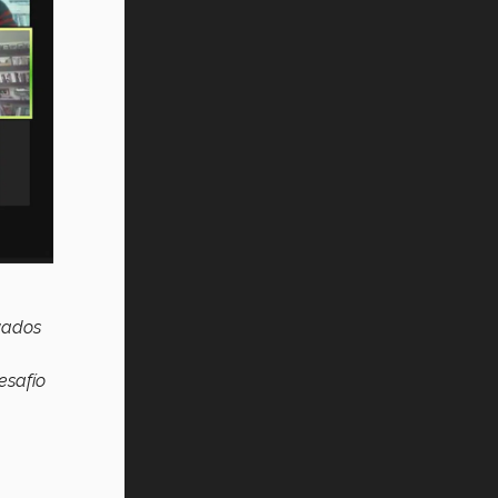
vados
esafío