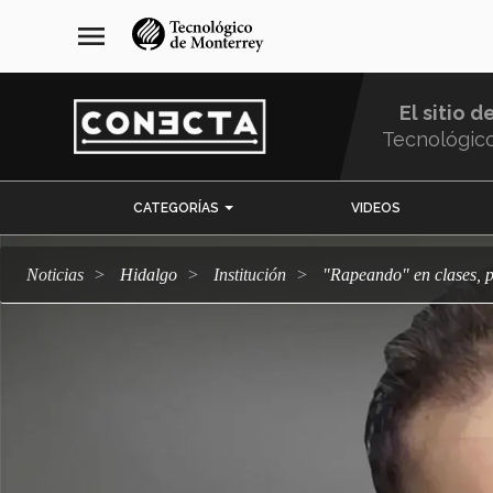
Pasar
navegación
menu
al
principal
contenido
principal
El sitio d
Tecnológic
Menu
CATEGORÍAS
VIDEOS
Comunidad
Noticias
Hidalgo
Institución
"Rapeando" en clases,