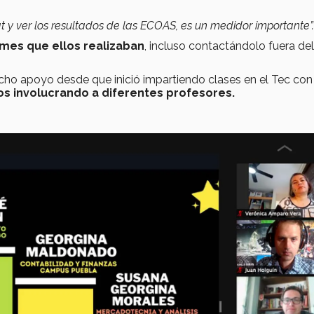
at y ver los resultados de las ECOAS, es un medidor importante”.
mes que ellos realizaban
, incluso contactándolo fuera del
ucho apoyo desde que inició impartiendo clases en el Tec con
s involucrando a diferentes profesores.