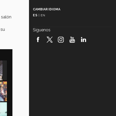
Más que un festival cultural: así es
la magia de VIBRART 2026 (video)
CAMBIAR IDIOMA
ES
|
EN
 salón
Javier Guzmán: investigación con
impacto social (video)
 su
Síguenos
¡México, en el top del mundial de
robótica FIRST 2026! (video)
Vida Tec: Pasión, disciplina y
básquetbol, con Gael Adame
(video)
¿Cómo es el Modelo Educativo
Tec? (video)
Vida Tec: Feminismo e Inteligencia
Artificial, Paola Ricaurte (video)