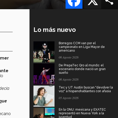
Lo más nuevo
Borregos CCM van por el
campeonato en Liga Mayor de
americano
06 Agosto 2026
imer
De PrepaTec Qro al mundo: el
escenario donde nació un gran
ante
sueño
do
06 Agosto 2026
Tec y UT Austin buscan "devolver la
decía
voz" a hispanohablantes con afasia
05 Agosto 2026
 que
En la ONU: mexicana y EXATEC
decano
representó en Nueva York a la
juventud