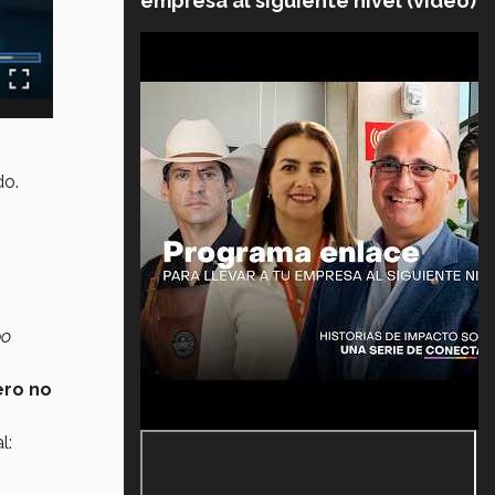
empresa al siguiente nivel (video)
o.
po
ero no
l: