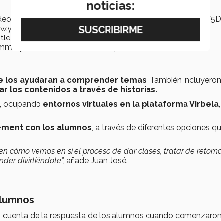
noticias:
les/video_embed_wysiwyg_preview/public/video_thumbnails
/www.youtube.com/watch?v=5DMWHm-mAKc","settings":
"title_format":"@provider |
gs_summary":["Embedded Video (Adaptable)."]}
e los ayudaran a comprender temas
. También incluyeron
 los contenidos a través de historias.
s, ocupando
entornos virtuales en la plataforma Virbela
,
ment con los alumnos
, a través de diferentes opciones q
en cómo vemos en sí el proceso de dar clases, tratar de retoma
der divirtiéndote”,
añade Juan José.
alumnos
cuenta de la respuesta de los alumnos cuando comenzaron