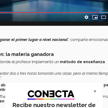
ganar el primer lugar a nivel nacional
”,
comparte emocionad
ón: la materia ganadora
 donde el profesor implementó un
método de enseñanza
a estar dos o tres horas tomando una clase, pero al mismo tiem
”.
 alumno puede pasar horas viendo algo en internet, p
mbie?
×
ware o implementaron casos, él se decidió por algo informa
en clase.
Recibe nuestro newsletter de