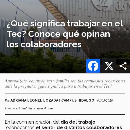
¿Qué significa trabajar en el
Tec? Conoce qué opinan
los colaboradores
Facebook
X
Aprendizaje, compromiso y familia son las respuestas recurrentes
ante la pregunta: ¿qué significa para ti trabajar en el Tec?
Por
- 01/05/2020
ADRIANA LEONEL LOZADA | CAMPUS HIDALGO
Tiempo estimado de lectura:4 mins
En la conmemoración del
día del trabajo
reconocemos
el sentir de distintos colaboradores