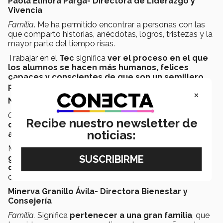
Paola Elinora Parga- Directora de Liderazgo y
Vivencia
Familia
. Me ha permitido encontrar a personas con las
que comparto historias, anécdotas, logros, tristezas y la
mayor parte del tiempo risas.
Trabajar en el
Tec
significa
ver el proceso en el que
los alumnos se hacen más humanos, felices
capaces y conscientes de que son un semillero
para crear cosas extraordinarias.
El Tec es mi casa.
×
Nancy Arteaga Arteaga- Ejecutiva Tesorería
Crecer, aprender y compartir
. Trabajar en el
Tec
significa
Recibe nuestro newsletter de
descubrir que siempre habrá alguien que te
noticias:
apoye, escuche, ayude e impulse a mejorar.
Me ha enseñado que
todos aportamos nuestro
granito de arena
desde nuestra área
para hacer la
diferencia
. El
Tec
es un hogar con experiencias
diferentes.
Minerva Granillo Ávila- Directora Bienestar y
Consejería
Familia.
Significa
pertenecer a una gran familia
, que