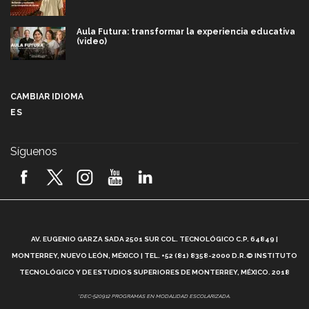
Aula Futura: transformar la experiencia educativa
(video)
Más que un festival cultural: así es la magia de
VIBRART 2026 (video)
CAMBIAR IDIOMA
ES
Javier Guzmán: investigación con impacto social
(video)
Síguenos
¡México, en el top del mundial de robótica FIRST
2026! (video)
Vida Tec: Pasión, disciplina y básquetbol, con Gael
Adame (video)
A
AV. EUGENIO GARZA SADA 2501 SUR COL. TECNOLÓGICO C.P. 64849 |
L
¿Cómo es el Modelo Educativo Tec? (video)
MONTERREY, NUEVO LEÓN, MÉXICO | TEL. +52 (81) 8358-2000 D.R.© INSTITUTO
TECNOLÓGICO Y DE ESTUDIOS SUPERIORES DE MONTERREY, MÉXICO. 2018
Vida Tec: Feminismo e Inteligencia Artificial, Paola
*DEC-520912 PROGRAMAS EN MODALIDAD ESCOLARIZADA.
Ricaurte (video)