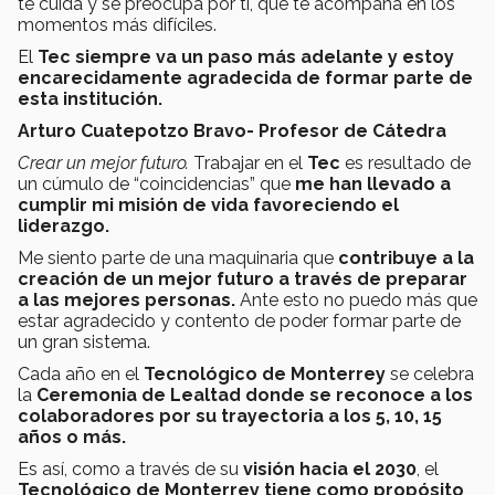
te cuida y se preocupa por ti, que te acompaña en los
momentos más difíciles.
El
Tec siempre va un paso más adelante y estoy
encarecidamente agradecida de formar parte de
esta institución.
Arturo Cuatepotzo Bravo- Profesor de Cátedra
Crear un mejor futuro.
Trabajar en el
Tec
es resultado de
un cúmulo de “coincidencias” que
me han llevado a
cumplir mi misión de vida favoreciendo el
liderazgo.
Me siento parte de una maquinaria que
contribuye a la
creación de un mejor futuro a través de preparar
a las mejores personas.
Ante esto no puedo más que
estar agradecido y contento de poder formar parte de
un gran sistema.
Cada año en el
Tecnológico de Monterrey
se celebra
la
Ceremonia de Lealtad donde se reconoce a los
colaboradores por su trayectoria a los 5, 10, 15
años o más.
Es así, como a través de su
visión hacia el 2030
, el
Tecnológico de Monterrey tiene como propósito