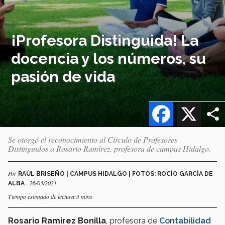
¡Profesora Distinguida! La
docencia y los números, su
pasión de vida
Facebook
X
Se otorgó el reconocimiento al Círculo de Profesores
Distinguidos a Rosario Ramírez, profesora de campus Hidalgo.
Por
RAÚL BRISEÑO | CAMPUS HIDALGO | FOTOS: ROCÍO GARCÍA DE
- 26/03/2021
ALBA
Tiempo estimado de lectura:3 mins
Rosario Ramírez Bonilla
, profesora de
Contabilidad