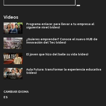
Videos
Programa enlace: para llevar a tu empresa al
siguiente nivel (video)
¿Quieres emprender? Conoce el nuevo HUB de
Innovación del Tec (video)
El joven que hizo del baile su vida (video)
Aula Futura: transformar la experiencia educativa
(video)
Más que un festival cultural: así es la magia de
VIBRART 2026 (video)
CAMBIAR IDIOMA
ES
Javier Guzmán: investigación con impacto social
(video)