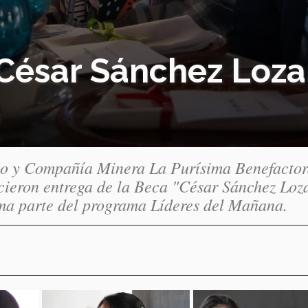
César Sánchez Loza
go y Compañía Minera La Purísima Benefacto
icieron entrega de la Beca "César Sánchez Loz
rma parte del programa Líderes del Mañana.