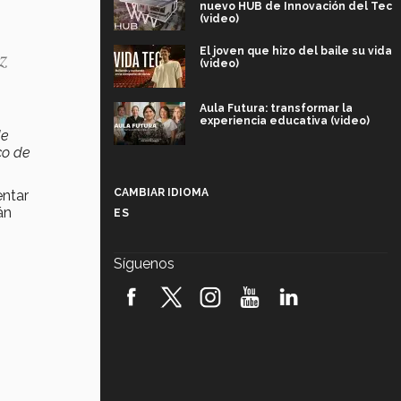
nuevo HUB de Innovación del Tec
(video)
z
El joven que hizo del baile su vida
(video)
Aula Futura: transformar la
experiencia educativa (video)
de
co de
Más que un festival cultural: así es
la magia de VIBRART 2026 (video)
CAMBIAR IDIOMA
entar
án
ES
Javier Guzmán: investigación con
impacto social (video)
Síguenos
¡México, en el top del mundial de
robótica FIRST 2026! (video)
Vida Tec: Pasión, disciplina y
básquetbol, con Gael Adame
(video)
¿Cómo es el Modelo Educativo