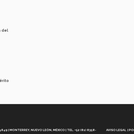
a del
érito
Aviso
Legal
49 | MONTERREY, NUEVO LEÓN, MÉXICO | TEL. +52 (81) 8358-
AVISO LEGAL
PO