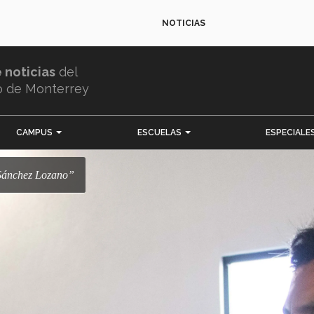
NOTICIAS
e noticias
del
o de Monterrey
CAMPUS
ESCUELAS
ESPECIALE
 Sánchez Lozano”