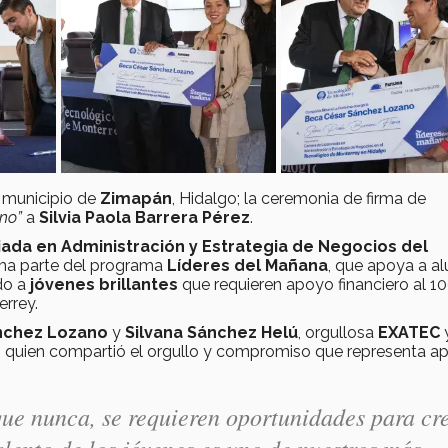
l municipio de
Zimapán
, Hidalgo; la ceremonia de firma de
no”
a
Silvia Paola Barrera Pérez
.
iada en Administración y Estrategia de Negocios del
rma parte del programa
Líderes del Mañana
, que apoya a a
do a
jóvenes brillantes
que requieren apoyo financiero al 1
errey.
nchez Lozano
y
Silvana Sánchez Helú
, orgullosa
EXATEC
, quien compartió el orgullo y compromiso que representa a
ue nunca, se requieren oportunidades para cr
alento de los jóvenes es uno de nuestros más