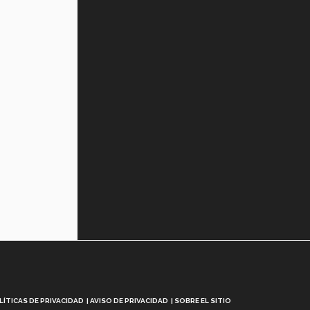
Tec? (video)
Vida Tec: Feminismo e Inteligencia
Artificial, Paola Ricaurte (video)
LÍTICAS DE PRIVACIDAD
AVISO DE PRIVACIDAD
SOBRE EL SITIO