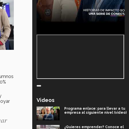
lumnos
00%
y
Videos
poyar
Programa enlace: para llevar a tu
empresa al siguiente nivel (video)
ear
¿Quieres emprender? Conoce el