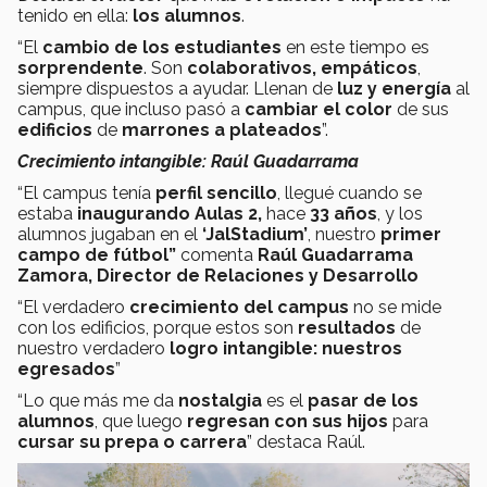
tenido en ella:
los alumnos
.
“El
cambio de los estudiantes
en este tiempo es
sorprendente
. Son
colaborativos, empáticos
,
siempre dispuestos a ayudar. Llenan de
luz y energía
al
campus, que incluso pasó a
cambiar el color
de sus
edificios
de
marrones a plateados
”.
Crecimiento intangible: Raúl Guadarrama
“El campus tenía
perfil sencillo
, llegué cuando se
estaba
inaugurando Aulas 2,
hace
33 años
, y los
alumnos jugaban en el
‘JalStadium’
, nuestro
primer
campo de fútbol”
comenta
Raúl Guadarrama
Zamora, Director de Relaciones y Desarrollo
“El verdadero
crecimiento del campus
no se mide
con los edificios, porque estos son
resultados
de
nuestro verdadero
logro intangible: nuestros
egresados
”
“Lo que más me da
nostalgia
es el
pasar de los
alumnos
, que luego
regresan con sus hijos
para
cursar su prepa o carrera
” destaca Raúl.