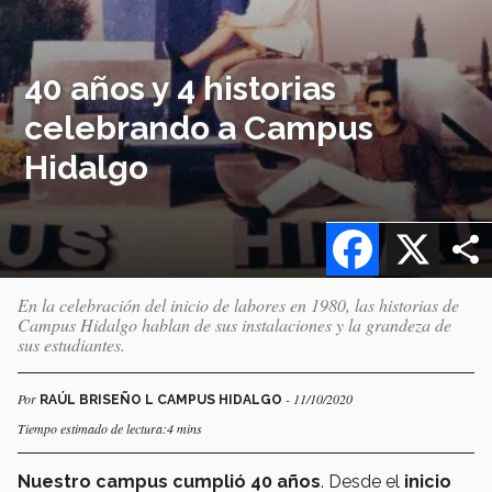
40 años y 4 historias
celebrando a Campus
Hidalgo
Facebook
X
En la celebración del inicio de labores en 1980, las historias de
Campus Hidalgo hablan de sus instalaciones y la grandeza de
sus estudiantes.
Por
- 11/10/2020
RAÚL BRISEÑO L CAMPUS HIDALGO
Tiempo estimado de lectura:4 mins
Nuestro campus
cumplió 40 años
. Desde el
inicio