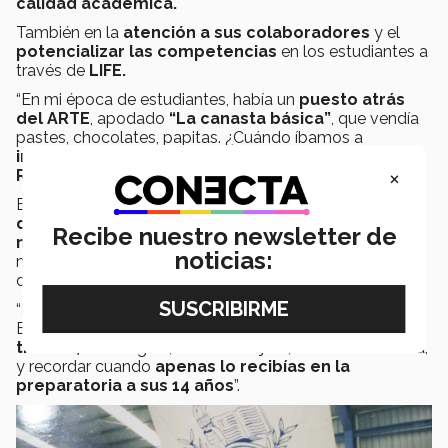
calidad académica.
También en la
atención a sus colaboradores
y el
potencializar las competencias
en los estudiantes a
través de
LIFE.
“En mi época de estudiantes, había un
puesto atrás
del ARTE
, apodado
“La canasta básica”
, que vendía
pastes, chocolates, papitas. ¿Cuándo íbamos a
imaginar
que tendríamos
empresas
como
OXXO
o
×
Radio Express
en el campus?”.
El
“Profe Chava”
, destaca el
papel
de nuestra
directora general
en ofrecer a los alumnos las
Recibe nuestro newsletter de
mejores instalaciones
para
motivar sus sueños
,
noticias:
mismos que él ha acompañado en sus años de
docencia.
“Le vas tomando un
gran aprecio
a tus
estudiantes
.
El aspecto más
satisfactorio
es
ver a un alumno
triunfar,
en la región, en el extranjero, o cuando se casa,
y recordar cuando
apenas lo recibías en la
preparatoria a sus 14 años
”.