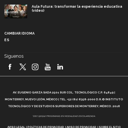
Aula Futura: transformar la experiencia educativa
(video)
Más que un festival cultural: así es la magia de
VIBRART 2026 (video)
CAMBIAR IDIOMA
ES
Javier Guzmán: investigación con impacto social
(video)
Síguenos
¡México, en el top del mundial de robótica FIRST
2026! (video)
Vida Tec: Pasión, disciplina y básquetbol, con Gael
Adame (video)
A
AV. EUGENIO GARZA SADA 2501 SUR COL. TECNOLÓGICO C.P. 64849 |
L
¿Cómo es el Modelo Educativo Tec? (video)
MONTERREY, NUEVO LEÓN, MÉXICO | TEL. +52 (81) 8358-2000 D.R.© INSTITUTO
TECNOLÓGICO Y DE ESTUDIOS SUPERIORES DE MONTERREY, MÉXICO. 2018
Vida Tec: Feminismo e Inteligencia Artificial, Paola
*DEC-520912 PROGRAMAS EN MODALIDAD ESCOLARIZADA.
Ricaurte (video)
AVISO LEGAL
POLÍTICAS DE PRIVACIDAD
AVISO DE PRIVACIDAD
SOBRE EL SITIO