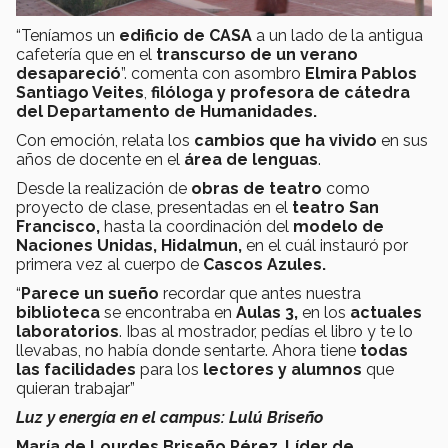
“Teníamos un
edificio de CASA
a un lado de la antigua
cafetería que en el
transcurso de un verano
desapareció
”. comenta con asombro
Elmira Pablos
Santiago Veites
,
filóloga y profesora de cátedra
del Departamento de Humanidades.
Con emoción, relata los
cambios que ha vivido
en sus
años de docente en el
área de lenguas
.
Desde la realización de
obras de teatro
como
proyecto de clase, presentadas en el
teatro San
Francisco,
hasta la coordinación del
modelo de
Naciones Unidas, Hidalmun,
en el cuál instauró por
primera vez al cuerpo de
Cascos Azules.
“
Parece un sueño
recordar que antes nuestra
biblioteca
se encontraba en
Aulas 3,
en los
actuales
laboratorios
. Ibas al mostrador, pedías el libro y te lo
llevabas, no había donde sentarte. Ahora tiene
todas
las facilidades
para los
lectores y alumnos
que
quieran trabajar”
Luz y energía en el campus: Lulú Briseño
María de Lourdes Briseño Pérez
,
Líder de