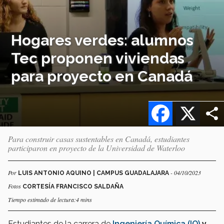
Hogares verdes: alumnos
Tec proponen viviendas
para proyecto en Canadá
Facebook
X
Para construir casas sustentables en Canadá, estudiantes
participaron en proyecto de la Universidad de Waterloo
Por
- 04/10/2023
LUIS ANTONIO AQUINO | CAMPUS GUADALAJARA
Fotos
CORTESÍA FRANCISCO SALDAÑA
Tiempo estimado de lectura:4 mins
Estudiantes de la carrera de
Ingeniería Química (IQ)
y