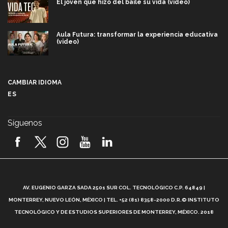
El joven que hizo del baile su vida (video)
Aula Futura: transformar la experiencia educativa
(video)
Más que un festival cultural: así es la magia de
VIBRART 2026 (video)
CAMBIAR IDIOMA
ES
Javier Guzmán: investigación con impacto social
(video)
Síguenos
¡México, en el top del mundial de robótica FIRST
2026! (video)
Vida Tec: Pasión, disciplina y básquetbol, con Gael
Adame (video)
A
AV. EUGENIO GARZA SADA 2501 SUR COL. TECNOLÓGICO C.P. 64849 |
L
¿Cómo es el Modelo Educativo Tec? (video)
MONTERREY, NUEVO LEÓN, MÉXICO | TEL. +52 (81) 8358-2000 D.R.© INSTITUTO
TECNOLÓGICO Y DE ESTUDIOS SUPERIORES DE MONTERREY, MÉXICO. 2018