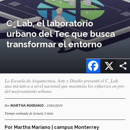
C_Lab, el laboratorio
urbano del Tec que busca
transformar el entorno
Facebook
X
La Escuela de Arquitectura, Arte y Diseño presentó el C_Lab,
una iniciativa a nivel nacional que maximiza los esfuerzos en pro
del mejoramiento urbano.
Por
- 25/01/2019
MARTHA MARIANO
Tiempo estimado de lectura:3 mins
Por Martha Mariano | campus Monterrey