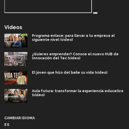
Videos
Programa enlace: para llevar a tu empresa al
siguiente nivel (video)
¿Quieres emprender? Conoce el nuevo HUB de
Innovación del Tec (video)
El joven que hizo del baile su vida (video)
Aula Futura: transformar la experiencia educativa
(video)
Más que un festival cultural: así es la magia de
VIBRART 2026 (video)
CAMBIAR IDIOMA
ES
Javier Guzmán: investigación con impacto social