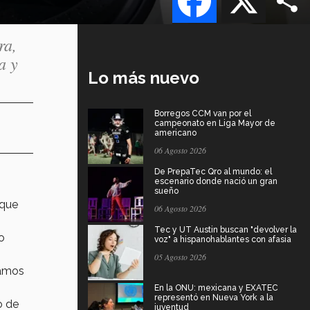
ra,
a y
Lo más nuevo
Borregos CCM van por el
campeonato en Liga Mayor de
americano
06 Agosto 2026
De PrepaTec Qro al mundo: el
escenario donde nació un gran
sueño
 que
06 Agosto 2026
Tec y UT Austin buscan "devolver la
o
voz" a hispanohablantes con afasia
05 Agosto 2026
tamos
En la ONU: mexicana y EXATEC
representó en Nueva York a la
o de
juventud