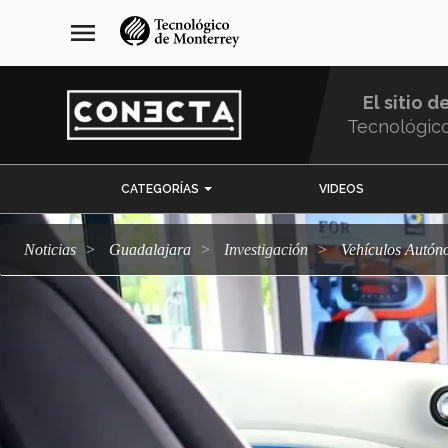
Pasar
navegación
menu
al
principal
contenido
principal
El sitio d
Tecnológic
Menu
CATEGORÍAS
VIDEOS
Comunidad
Noticias
Guadalajara
Investigación
Vehículos Autó