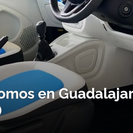
omos en Guadalaja
)