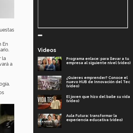
uestas
n En
ario.
Videos
 la
Programa enlace: para llevar a tu
empresa al siguiente nivel (video)
evará a
¿Quieres emprender? Conoce el
nuevo HUB de Innovación del Tec
ogía.
(video)
os
El joven que hizo del baile su vida
(video)
Aula Futura: transformar la
experiencia educativa (video)