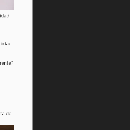
cidad
didad.
frente?
ata de