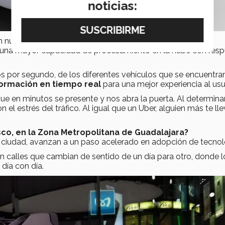
noticias:
san nuevas tecnologías como es
5G
que da baja latencia y
una mayor capacidad de procesamiento en la nube con resp
tos por segundo, de los diferentes vehículos que se encuentra
nformación en tiempo real
para una mejor experiencia al usu
e en minutos se presente y nos abra la puerta. Al determinar
on el estrés del tráfico. Al igual que un Uber, alguien más te ll
co, en la Zona Metropolitana de Guadalajara?
 ciudad, avanzan a un paso acelerado en adopción de tecnol
n calles que cambian de sentido de un día para otro, donde l
 día con día.