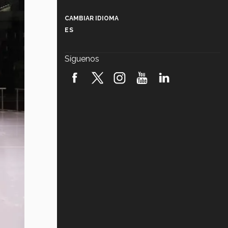
Más que un festival cultural: así es
la magia de VIBRART 2026 (video)
CAMBIAR IDIOMA
ES
Javier Guzmán: investigación con
impacto social (video)
Síguenos
¡México, en el top del mundial de
robótica FIRST 2026! (video)
Vida Tec: Pasión, disciplina y
básquetbol, con Gael Adame
(video)
¿Cómo es el Modelo Educativo
Tec? (video)
Vida Tec: Feminismo e Inteligencia
Artificial, Paola Ricaurte (video)