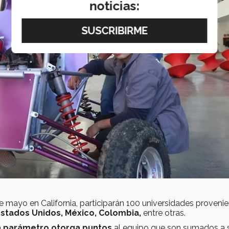
noticias:
e mayo en California, participarán 100 universidades proveni
, Estados Unidos, México, Colombia,
entre otras.
 parámetro otorga puntos
al equipo que son sumados a 