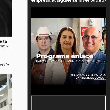
empresa al siguiente nivel (video)
e la
cado.
ía de