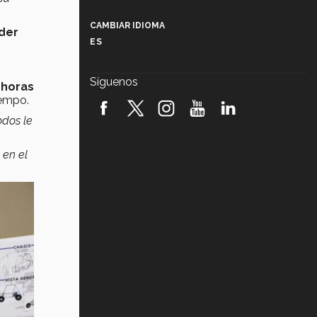
Más que un festival cultural: así es
la magia de VIBRART 2026 (video)
CAMBIAR IDIOMA
der
ES
Javier Guzmán: investigación con
impacto social (video)
Síguenos
 horas
¡México, en el top del mundial de
iempo.
robótica FIRST 2026! (video)
odos le
Vida Tec: Pasión, disciplina y
básquetbol, con Gael Adame
 en el
(video)
¿Cómo es el Modelo Educativo
Tec? (video)
Vida Tec: Feminismo e Inteligencia
Artificial, Paola Ricaurte (video)