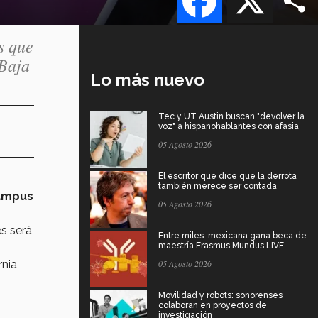
s que
 Baja
Lo más nuevo
Tec y UT Austin buscan "devolver la
voz" a hispanohablantes con afasia
05 Agosto 2026
El escritor que dice que la derrota
también merece ser contada
ampus
05 Agosto 2026
es será
Entre miles: mexicana gana beca de
maestría Erasmus Mundus LIVE
nia,
05 Agosto 2026
Movilidad y robots: sonorenses
colaboran en proyectos de
investigación