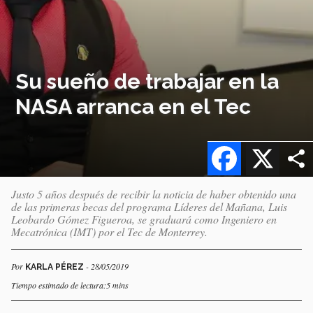
Su sueño de trabajar en la
NASA arranca en el Tec
Facebook
X
Justo 5 años después de recibir la noticia de haber obtenido una
de las primeras becas del programa Líderes del Mañana, Luis
Leobardo Gómez Figueroa, se graduará como Ingeniero en
Mecatrónica (IMT) por el Tec de Monterrey.
Por
- 28/05/2019
KARLA PÉREZ
Tiempo estimado de lectura:5 mins