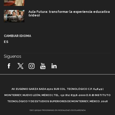
Aula Futura: transformar la experiencia educativa
(video)
Más que un festival cultural: así es la magia de
VIBRART 2026 (video)
CAMBIAR IDIOMA
ES
Javier Guzmán: investigación con impacto social
(video)
Síguenos
¡México, en el top del mundial de robótica FIRST
2026! (video)
Vida Tec: Pasión, disciplina y básquetbol, con Gael
Adame (video)
A
AV. EUGENIO GARZA SADA 2501 SUR COL. TECNOLÓGICO C.P. 64849 |
L
¿Cómo es el Modelo Educativo Tec? (video)
MONTERREY, NUEVO LEÓN, MÉXICO | TEL. +52 (81) 8358-2000 D.R.© INSTITUTO
TECNOLÓGICO Y DE ESTUDIOS SUPERIORES DE MONTERREY, MÉXICO. 2018
Vida Tec: Feminismo e Inteligencia Artificial, Paola
*DEC-520912 PROGRAMAS EN MODALIDAD ESCOLARIZADA.
Ricaurte (video)