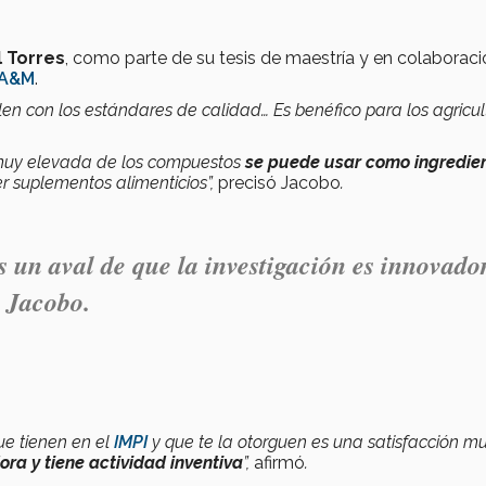
 Torres
, como parte de su tesis de maestría y en colaborac
 A&M
.
n con los estándares de calidad… Es benéfico para los agricul
n muy elevada de los compuestos
se puede usar como
ingredie
r suplementos alimenticios”,
precisó Jacobo
.
 un aval de que la investigación es innovado
l Jacobo.
ue tienen en el
IMPI
y que te la otorguen es una satisfacción m
ora y tiene actividad inventiva
”,
afirmó
.