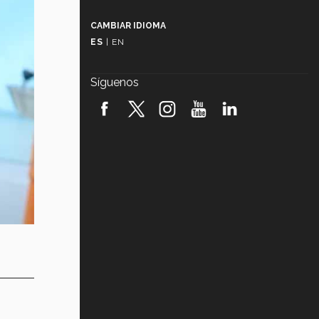
Más que un festival cultural: así es
la magia de VIBRART 2026 (video)
CAMBIAR IDIOMA
ES
|
EN
Javier Guzmán: investigación con
impacto social (video)
Síguenos
¡México, en el top del mundial de
robótica FIRST 2026! (video)
Vida Tec: Pasión, disciplina y
básquetbol, con Gael Adame
(video)
¿Cómo es el Modelo Educativo
Tec? (video)
Vida Tec: Feminismo e Inteligencia
Artificial, Paola Ricaurte (video)