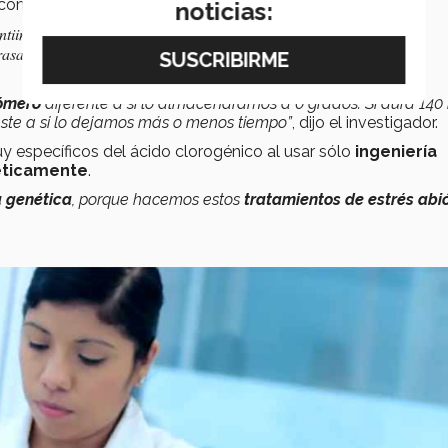
e compuesto que se va a acumular:
noticias:
ntiinflamatoria
rasas
ómero
diferente a si lo almacenáramos a 0 grados. Si dura 140 
aste a si lo dejamos más o menos tiempo”
, dijo el investigador.
y específicos del ácido clorogénico al usar sólo
ingeniería
éticamente
.
a genética
, porque hacemos estos
tratamientos de estrés abi