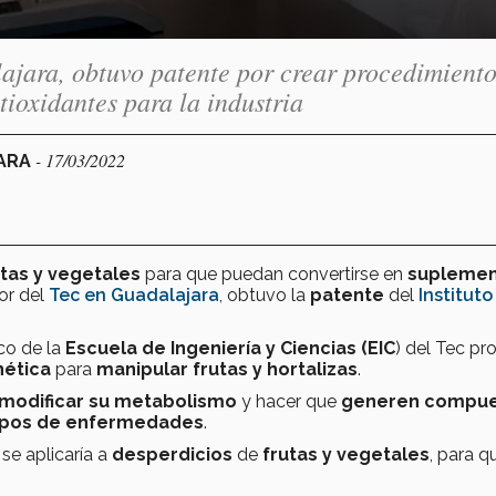
ajara, obtuvo patente por crear procedimient
ioxidantes para la industria
- 17/03/2022
JARA
tas y vegetales
para que puedan convertirse en
suplemen
or del
Tec en Guadalajara
, obtuvo la
patente
del
Instituto
co de la
Escuela de Ingeniería y Ciencias (EIC
) del Tec pr
nética
para
manipular frutas y hortalizas
.
modificar su metabolismo
y hacer que
generen compue
 tipos de enfermedades
.
 se aplicaría a
desperdicios
de
frutas y vegetales
, para q