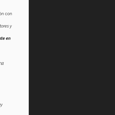
ión con
tores y
nte en
ra
uy