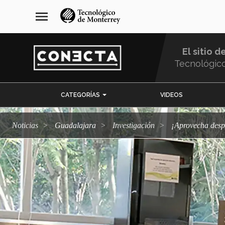
Pasar
navegación
menu
al
principal
contenido
principal
El sitio d
Tecnológic
Menu
CATEGORÍAS
VIDEOS
Comunidad
Noticias
Guadalajara
Investigación
¡Aprovecha des