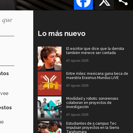
o que
Lo más nuevo
El escritor que dice que la derrota
también merece ser contada
05 Agosto 2026
tos
Entre miles: mexicana gana beca de
maestría Erasmus Mundus LIVE
05 Agosto 2026
ovee
Movilidad y robots: sonorenses
colaboran en proyectos de
stos
investigación
05 Agosto 2026
ue
Estudiantes de 5 campus Tec
impulsan proyectos en la Sierra
Tarahumara