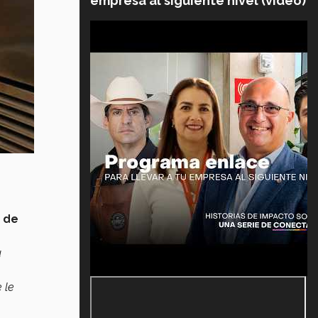
empresa al siguiente nivel (video)
 de
u
 le