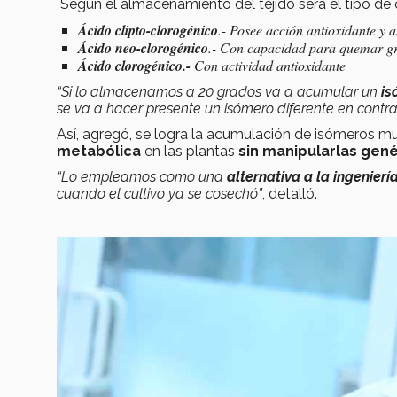
Según el almacenamiento del tejido será el tipo d
Ácido clipto-clorogénico
.- Posee acción antioxidante y a
Ácido neo-clorogénico
.- Con capacidad para quemar g
Ácido
clorogénico.-
Con actividad antioxidante
“Si lo almacenamos a 20 grados va a acumular un
is
se va a hacer presente un isómero diferente en contr
Así, agregó, se logra la acumulación de isómeros mu
metabólica
en las plantas
sin manipularlas gen
“Lo empleamos como una
alternativa a la ingenierí
cuando el cultivo ya se cosechó”
, detalló.