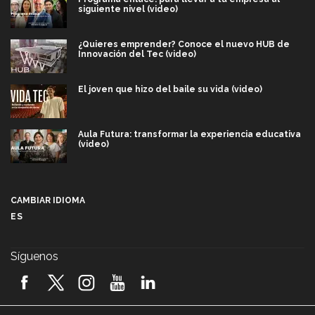
siguiente nivel (video)
¿Quieres emprender? Conoce el nuevo HUB de
Innovación del Tec (video)
El joven que hizo del baile su vida (video)
Aula Futura: transformar la experiencia educativa
(video)
Más que un festival cultural: así es la magia de
VIBRART 2026 (video)
CAMBIAR IDIOMA
ES
Javier Guzmán: investigación con impacto social
(video)
Síguenos
¡México, en el top del mundial de robótica FIRST
2026! (video)
Vida Tec: Pasión, disciplina y básquetbol, con Gael