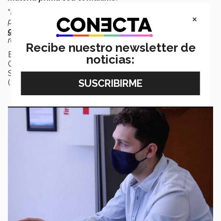
“
Para que se mantengan dentro de nuestro ciclo
×
productivo todo el tiempo posible, lo que
reduce la
generación de residuos
y la demanda de nuevos
recursos
”, justificó el estudiante.
Recibe nuestro newsletter de
El
proyecto fue
asesorado por el profesor
Sebastián
noticias:
Gradilla y coasesorado por la académica Carolina
Senés,
ambos de la Escuela de Ingeniería y Ciencias
(EIC) del Tec.