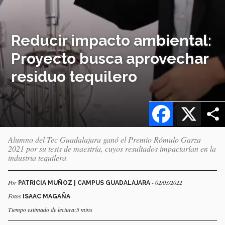
Reducir impacto ambiental:
Proyecto busca aprovechar
residuo tequilero
Facebook
X
Alumno del Tec Guadalajara ganó el Premio Rómulo Garza
2021 por su tesis de maestría, cuyos resultados impactarían en la
industria tequilera
Por
- 02/03/2022
PATRICIA MUÑOZ | CAMPUS GUADALAJARA
Fotos
ISAAC MAGAÑA
Tiempo estimado de lectura:5 mins