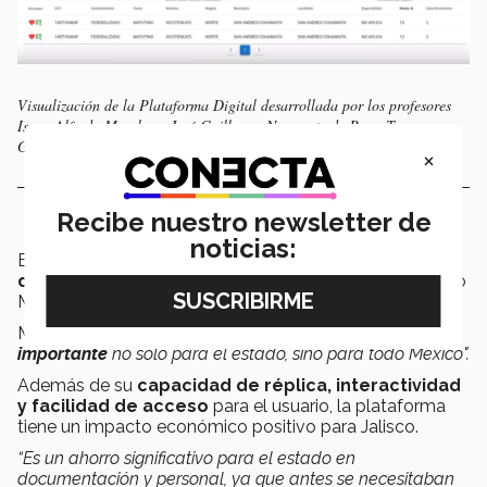
Visualización de la Plataforma Digital desarrollada por los profesores
Isaac Alfredo Morelos y José Guillermo Navarrete de PrepaTec
Guadalajara.
×
Recibe nuestro newsletter de
noticias:
Esta plataforma representa un primer paso hacia la
digitalización de procesos administrativos
en todo
México, ya que puede ser replicado.
Morelos agregó que
“es una plataforma
versátil e
importante
no sólo para el estado, sino para todo México".
Además de su
capacidad de réplica, interactividad
y facilidad de acceso
para el usuario, la plataforma
tiene un impacto económico positivo para Jalisco.
“Es un ahorro significativo para el estado en
documentación y personal, ya que antes se necesitaban