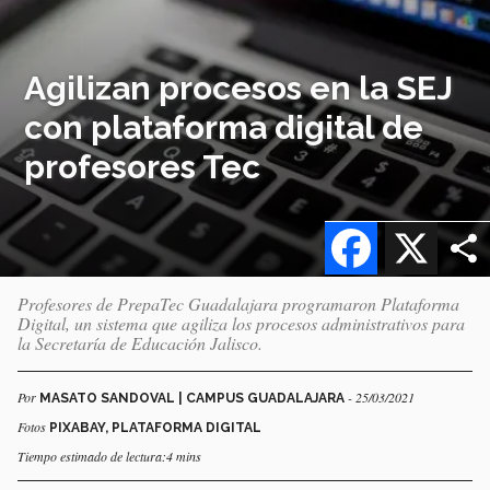
Agilizan procesos en la SEJ
con plataforma digital de
profesores Tec
Facebook
X
Profesores de PrepaTec Guadalajara programaron Plataforma
Digital, un sistema que agiliza los procesos administrativos para
la Secretaría de Educación Jalisco.
Por
- 25/03/2021
MASATO SANDOVAL | CAMPUS GUADALAJARA
Fotos
PIXABAY, PLATAFORMA DIGITAL
Tiempo estimado de lectura:4 mins