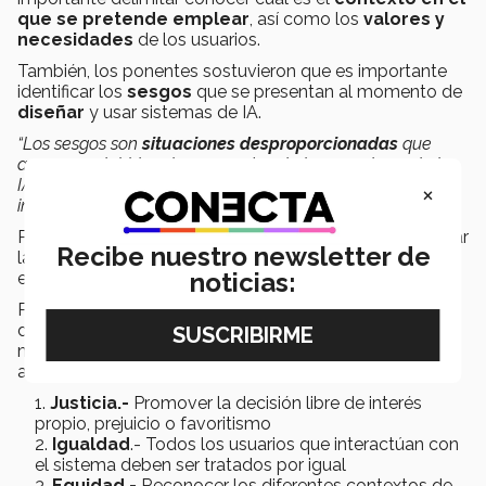
que se pretende emplear
, así como los
valores y
necesidades
de los usuarios.
También, los ponentes sostuvieron que es importante
identificar los
sesgos
que se presentan al momento de
diseñar
y usar sistemas de IA.
“Los sesgos son
situaciones desproporcionadas
que
aparecen debido a los supuestos de los creadores de la
IA: supuestos de representación, medición, evaluación de
×
información y más”
, explicó Kathy.
Por ello, expresó, es necesario analizarlos para identificar
Recibe nuestro newsletter de
las disparidades que pueda causar o
amplificar la IA
,
noticias:
en relación con la interacción de los usuarios.
Para
prevenir las disparidades
, agregó, los sesgos
deben adaptarse y vincularse con los principios
mencionados anteriormente, así como los siguientes
aspectos:
Justicia.-
Promover la decisión libre de interés
propio, prejuicio o favoritismo
Igualdad
.- Todos los usuarios que interactúan con
el sistema deben ser tratados por igual
Equidad.-
Reconocer los diferentes contextos de