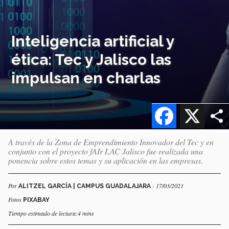
Inteligencia artificial y
ética: Tec y Jalisco las
impulsan en charlas
Facebook
X
A través de la Zona de Emprendimiento Innovador del Tec y en
conjunto con el proyecto fAIr LAC Jalisco fue realizada una
ponencia sobre estos temas y su aplicación en las empresas.
Por
- 17/03/2021
ALITZEL GARCÍA | CAMPUS GUADALAJARA
Fotos
PIXABAY
Tiempo estimado de lectura:4 mins