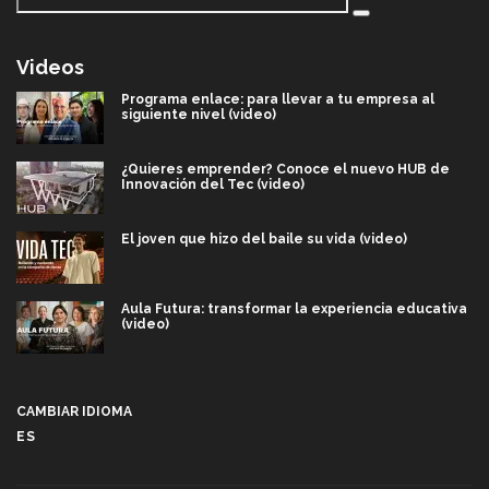
Videos
Programa enlace: para llevar a tu empresa al
siguiente nivel (video)
¿Quieres emprender? Conoce el nuevo HUB de
Innovación del Tec (video)
El joven que hizo del baile su vida (video)
Aula Futura: transformar la experiencia educativa
(video)
Más que un festival cultural: así es la magia de
VIBRART 2026 (video)
CAMBIAR IDIOMA
ES
Javier Guzmán: investigación con impacto social
(video)