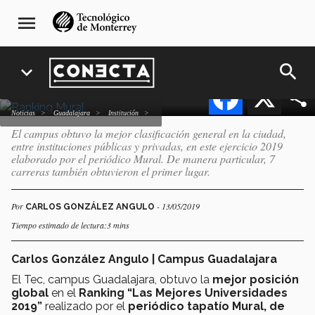
Pasar
navegación
mejor sitio global en
menu
al
principal
ranking de Grupo Reforma
contenido
principal
search
expand_more
Facebook
X
Noticias
Guadalajara
Institución
El campus obtuvo la mejor clasificación general en la ciudad,
entre instituciones públicas y privadas, en este ejercicio 2019
elaborado por el periódico Mural. De manera particular, 7
carreras también obtuvieron el primer lugar.
Por
- 13/05/2019
CARLOS GONZÁLEZ ANGULO
Tiempo estimado de lectura:3 mins
Carlos González Angulo | Campus Guadalajara
El Tec, campus Guadalajara, obtuvo la
mejor posición
global
en el
Ranking “Las Mejores Universidades
2019”
realizado por el
periódico tapatío Mural, de