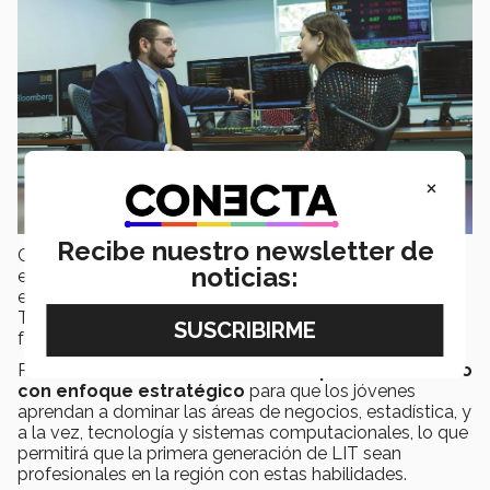
×
Recibe nuestro newsletter de
Como una respuesta a esta nueva oportunidad surgida
noticias:
en la industria nacional y tras una consulta a
empresarios y líderes de organizaciones en México el
Tecnológico de Monterrey detectó la necesidad de
formar profesionistas especializados en esta área.
Por este motivo, el Tec estableció un
perfil académico
con enfoque estratégico
para que los jóvenes
aprendan a dominar las áreas de negocios, estadística, y
a la vez, tecnología y sistemas computacionales, lo que
permitirá que la primera generación de LIT sean
profesionales en la región con estas habilidades.