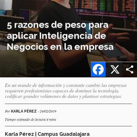
5 razones de peso para
aplicar Inteligencia de
Negocios en la empresa
Facebook
X
En un mundo de información y constante cambio las empresas
requieren profesionistas capaces de dominar la tecnología,
codificar grandes volúmenes de datos y plantear estrategias.
Por
- 24/02/2019
KARLA PÉREZ
Tiempo estimado de lectura:4 mins
Karla Pérez | Campus Guadalajara