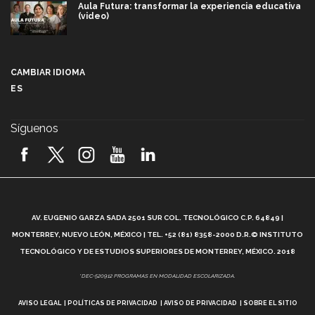
Aula Futura: transformar la experiencia educativa
(video)
Más que un festival cultural: así es la magia de
VIBRART 2026 (video)
CAMBIAR IDIOMA
ES
Javier Guzmán: investigación con impacto social
(video)
Síguenos
¡México, en el top del mundial de robótica FIRST
2026! (video)
Vida Tec: Pasión, disciplina y básquetbol, con Gael
Adame (video)
A
AV. EUGENIO GARZA SADA 2501 SUR COL. TECNOLÓGICO C.P. 64849 |
L
¿Cómo es el Modelo Educativo Tec? (video)
MONTERREY, NUEVO LEÓN, MÉXICO | TEL. +52 (81) 8358-2000 D.R.© INSTITUTO
TECNOLÓGICO Y DE ESTUDIOS SUPERIORES DE MONTERREY, MÉXICO. 2018
Vida Tec: Feminismo e Inteligencia Artificial, Paola
*DEC-520912 PROGRAMAS EN MODALIDAD ESCOLARIZADA.
Ricaurte (video)
AVISO LEGAL
POLÍTICAS DE PRIVACIDAD
AVISO DE PRIVACIDAD
SOBRE EL SITIO