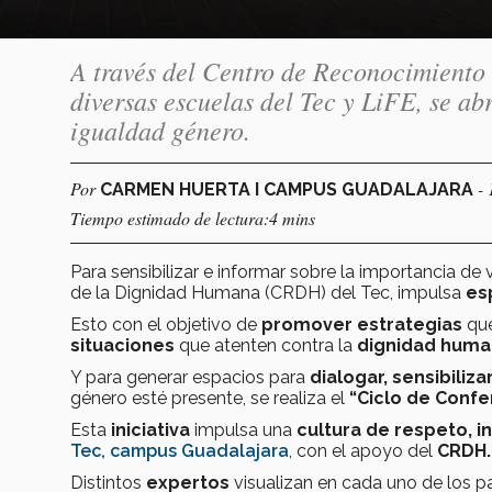
A través del Centro de Reconocimiento
diversas escuelas del Tec y LiFE, se ab
igualdad género.
Por
-
CARMEN HUERTA I CAMPUS GUADALAJARA
Tiempo estimado de lectura:4 mins
Para sensibilizar e informar sobre la importancia de v
de la Dignidad Humana (CRDH) del Tec, impulsa
es
Esto con el objetivo de
promover estrategias
que
situaciones
que atenten contra la
dignidad hum
Y para generar espacios para
dialogar, sensibiliza
género esté presente, se realiza el
“Ciclo de Conf
Esta
iniciativa
impulsa una
cultura de respeto, in
Tec, campus Guadalajara
, con el apoyo del
CRDH.
Distintos
expertos
visualizan en cada uno de los p