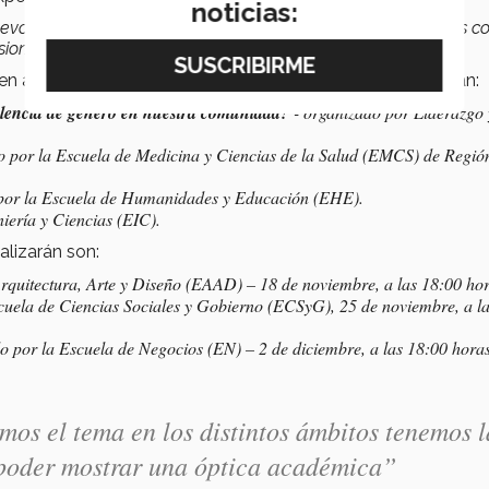
noticias:
uevo
impulso a la agenda
de género y nosotros nos aliamos 
ional y personal”.
en a través de
Facebook live
del Tec. Entre los temas están:
lencia de género en nuestra comunidad?
- organizado por Liderazgo 
o por la Escuela de Medicina y Ciencias de la Salud (EMCS) de Regió
por la Escuela de Humanidades y Educación (EHE).
iería y Ciencias (EIC).
lizarán son:
Arquitectura, Arte y Diseño (EAAD) – 18 de noviembre, a las 18:00 hor
scuela de Ciencias Sociales y Gobierno (ECSyG), 25 de noviembre, a l
do por la Escuela de Negocios (EN) – 2 de diciembre, a las 18:00 horas
os el tema en los distintos ámbitos tenemos l
 poder mostrar una óptica académica”