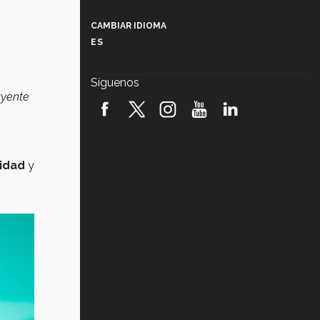
Más que un festival cultural: así es
la magia de VIBRART 2026 (video)
CAMBIAR IDIOMA
ES
Javier Guzmán: investigación con
impacto social (video)
Síguenos
uyente
¡México, en el top del mundial de
robótica FIRST 2026! (video)
Vida Tec: Pasión, disciplina y
básquetbol, con Gael Adame
(video)
nidad
y
¿Cómo es el Modelo Educativo
Tec? (video)
Vida Tec: Feminismo e Inteligencia
Artificial, Paola Ricaurte (video)