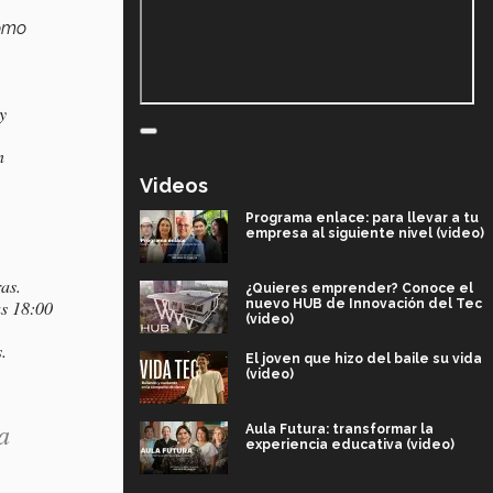
como
y
n
Videos
Programa enlace: para llevar a tu
empresa al siguiente nivel (video)
as.
¿Quieres emprender? Conoce el
nuevo HUB de Innovación del Tec
as 18:00
(video)
.
El joven que hizo del baile su vida
(video)
a
Aula Futura: transformar la
experiencia educativa (video)