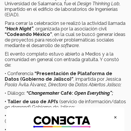
Universidad de Salamanca, fue el
Design Thinking Lab
,
impartido en el edificio de laboratorios de Ingenierías
(EIAD).
Para cerrar la celebración se realizó la actividad llamada
“Hack Night”
, organizada por la asociación civil
“Codeando México”
, en la cual se buscó generar ideas
de proyectos para resolver problemáticas sociales
mediante el desarrollo de
software.
El evento completo estuvo abierto a Medios y a la
comunidad en general con entrada gratuita. Y constó
de:
• Conferencia
“Presentación de Plataforma de
Datos (Gobierno de Jalisco)”
, impartida por Jessica
Paola
Ávila Álvarez
,
Directora
de
Datos Abiertos Jalisco
;
• Diálogo:
“Changemaker
Café:
Open Everything”;
•
Taller de uso de API’s
(servicio de información/datos
on demand
) Gobierno de Jalisco;
×
•
Taller Análisis de Sentimientos en
Twitter
(Elecciones 2018);
•
Taller “Datos abiertos de investigación: Ciencia,