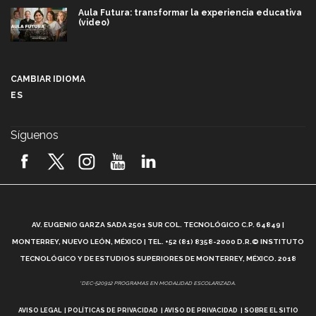
Aula Futura: transformar la experiencia educativa
(video)
Más que un festival cultural: así es la magia de
VIBRART 2026 (video)
CAMBIAR IDIOMA
ES
Javier Guzmán: investigación con impacto social
(video)
Síguenos
¡México, en el top del mundial de robótica FIRST
2026! (video)
Vida Tec: Pasión, disciplina y básquetbol, con Gael
Adame (video)
A
AV. EUGENIO GARZA SADA 2501 SUR COL. TECNOLÓGICO C.P. 64849 |
L
¿Cómo es el Modelo Educativo Tec? (video)
MONTERREY, NUEVO LEÓN, MÉXICO | TEL. +52 (81) 8358-2000 D.R.© INSTITUTO
TECNOLÓGICO Y DE ESTUDIOS SUPERIORES DE MONTERREY, MÉXICO. 2018
Vida Tec: Feminismo e Inteligencia Artificial, Paola
*DEC-520912 PROGRAMAS EN MODALIDAD ESCOLARIZADA.
Ricaurte (video)
AVISO LEGAL
POLÍTICAS DE PRIVACIDAD
AVISO DE PRIVACIDAD
SOBRE EL SITIO