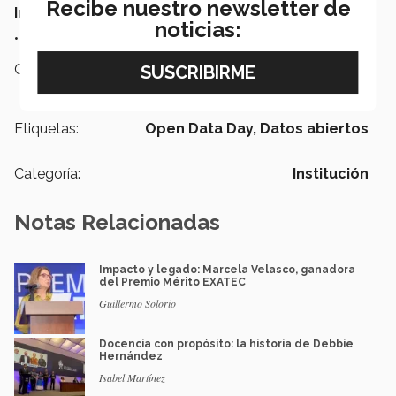
Recibe nuestro newsletter de
Innovación y Sociedad”
; y
noticias:
• Actividad
“Hack night”.
Campus:
Guadalajara
Etiquetas:
Open Data Day,
Datos abiertos
Categoría:
Institución
Notas Relacionadas
Impacto y legado: Marcela Velasco, ganadora
del Premio Mérito EXATEC
Guillermo Solorio
Docencia con propósito: la historia de Debbie
Hernández
Isabel Martínez