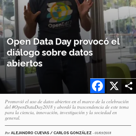
Open Data Day provocó el
diálogo sobre datos
abiertos
Facebook
X
Promovió el uso de datos abiertos en el marco de la celebración
del #OpenDataDay2018 y abordó la trascendencia de este tema
para la ciencia, innovación, investigación y la sociedad en
general.
Por
- 01/03/2018
ALEJANDRO CUEVAS / CARLOS GONZÁLEZ