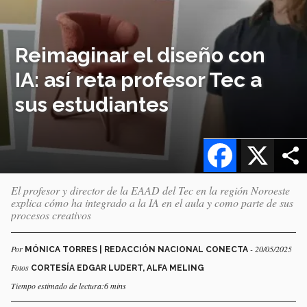
Reimaginar el diseño con
IA: así reta profesor Tec a
sus estudiantes
Facebook
X
El profesor y director de la EAAD del Tec en la región Noroeste
explica cómo ha integrado a la IA en el aula y como parte de sus
procesos creativos
Por
- 20/05/2025
MÓNICA TORRES | REDACCIÓN NACIONAL CONECTA
Fotos
CORTESÍA EDGAR LUDERT, ALFA MELING
Tiempo estimado de lectura:6 mins