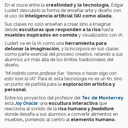
En el cruce entre la
creatividad y la tecnología,
Édgar
Ludert descubrió la forma de enseñar arte y diseño con
el uso de
inteligencia artificial (IA) como aliada.
Sus clases no solo enseñan a crear, sino a imaginar,
desde
esculturas que responden a la risa
hasta
muebles inspirados en comida
y visualizados con IA.
Ludert ve en la IA como una
herramienta para
detonar la imaginación,
y la incorpora en sus clases
como parte esencial del proceso creativo, retando a sus
alumnos a ir más allá de los límites tradicionales del
diseño.
“Mi instinto como profesor fue: ‘Vamos a hacer algo con
esto’ (con la IA)”.
Para él, esta tecnología no es un fin, sino
un punto de partida para la
exploración artística y
personal.
Entre los proyectos del profesor del
Tec de Monterrey
está
Joy Oracle
, una
escultura interactiva
que
reacciona al sonido de la
risa humana y
foodniture
,
donde desafía a sus alumnos a convertir alimentos en
muebles
,
poniendo al centro
al
elemento humano.