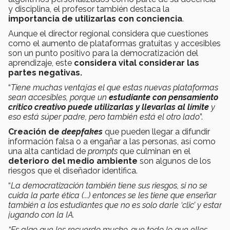
y disciplina, el profesor también destaca la
importancia de utilizarlas con conciencia
.
Aunque el director regional considera que cuestiones
como el aumento de plataformas gratuitas y accesibles
son un punto positivo para la democratización del
aprendizaje, este
considera vital considerar las
partes negativas.
“
Tiene muchas ventajas el que estas nuevas plataformas
sean accesibles, porque un
estudiante con pensamiento
crítico creativo puede utilizarlas y llevarlas al límite
y
eso está súper padre, pero también está el otro lado
”.
Creación de
deepfakes
que pueden llegar a difundir
información falsa o a engañar a las personas, así como
una alta cantidad de
prompts
que culminan en el
deterioro del medio ambiente
son algunos de los
riesgos que el diseñador identifica.
“
​​La democratización también tiene sus riesgos, si no se
cuida la parte ética (...) entonces se les tiene que enseñar
también a los estudiantes que no es solo darle ‘clic’ y estar
jugando con la IA.
“Es algo que les recuerdo mucho, que todo lo que ellos