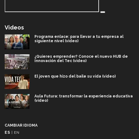
Videos
Programa enlace: para llevar a tu empresa al
siguiente nivel (video)
¿Quieres emprender? Conoce el nuevo HUB de
Innovación del Tec (video)
El joven que hizo del baile su vida (video)
Aula Futura: transformar la experiencia educativa
(video)
Más que un festival cultural: así es la magia de
VIBRART 2026 (video)
CAMBIAR IDIOMA
ES
|
EN
Javier Guzmán: investigación con impacto social