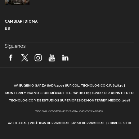
Más que un festival cultural: así es la magia de
VIBRART 2026 (video)
CAMBIAR IDIOMA
ES
Javier Guzmán: investigación con impacto social
(video)
Síguenos
¡México, en el top del mundial de robótica FIRST
2026! (video)
Vida Tec: Pasión, disciplina y básquetbol, con Gael
Adame (video)
A
AV. EUGENIO GARZA SADA 2501 SUR COL. TECNOLÓGICO C.P. 64849 |
L
¿Cómo es el Modelo Educativo Tec? (video)
MONTERREY, NUEVO LEÓN, MÉXICO | TEL. +52 (81) 8358-2000 D.R.© INSTITUTO
TECNOLÓGICO Y DE ESTUDIOS SUPERIORES DE MONTERREY, MÉXICO. 2018
Vida Tec: Feminismo e Inteligencia Artificial, Paola
*DEC-520912 PROGRAMAS EN MODALIDAD ESCOLARIZADA.
Ricaurte (video)
AVISO LEGAL
POLÍTICAS DE PRIVACIDAD
AVISO DE PRIVACIDAD
SOBRE EL SITIO