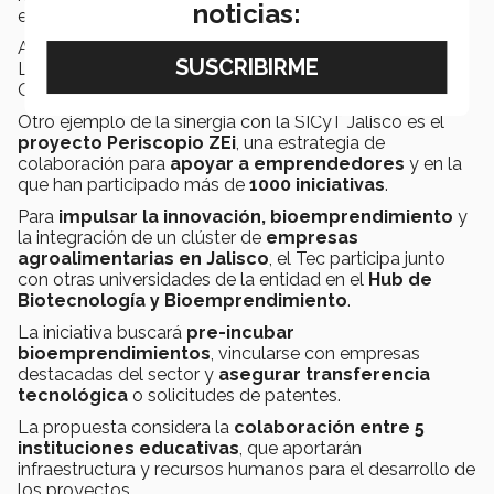
noticias:
emprendimiento.
Al interior del campus dicha labor será a través de Tec
Lean - Zona de Emprendimiento Innovador (EI) y la
Oficina de Transferencia de Tecnología (OTT).
Otro ejemplo de la sinergia con la SICyT Jalisco es el
proyecto Periscopio ZEi
, una estrategia de
colaboración para
apoyar a emprendedores
y en la
que han participado más de
1000 iniciativas
.
Para
impulsar la innovación, bioemprendimiento
y
la integración de un clúster de
empresas
agroalimentarias en Jalisco
, el Tec participa junto
con otras universidades de la entidad en el
Hub de
Biotecnología y Bioemprendimiento
.
La iniciativa buscará
pre-incubar
bioemprendimientos
, vincularse con empresas
destacadas del sector y
asegurar transferencia
tecnológica
o solicitudes de patentes.
La propuesta considera la
colaboración entre 5
instituciones educativas
, que aportarán
infraestructura y recursos humanos para el desarrollo de
los proyectos.