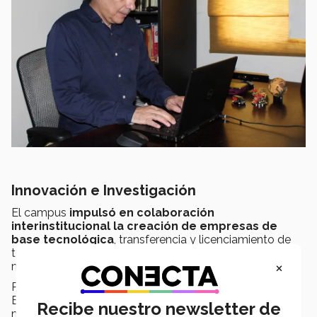
Innovación e Investigación
El campus
impulsó en colaboración
interinstitucional la creación de empresas de
base tecnológica
, transferencia y licenciamiento de
tecnología a través del programa “De la ciencia al
×
mercado”.
Propuesto por SICyT Jalisco, a través del Consejo
Estatal de Ciencia y Tecnología, el programa brindará
Recibe nuestro newsletter de
mentoría durante un año a 12 proyectos de