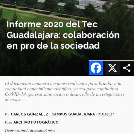
Informe 2020 del Tec
Guadalajara: colaboración
en pro de la sociedad
Facebook
X
El documento enumera acciones realizadas para brindar a la
comunidad conocimiento científico, ya sea para combatir el
COVID-19, generar innovación o desarrollo de investigaciones
diversas.
Por
- 05/03/2021
CARLOS GONZÁLEZ | CAMPUS GUADALAJARA
Fotos
ARCHIVO FOTOGRÁFICO
Tiempo estimado de lectura:6 mins