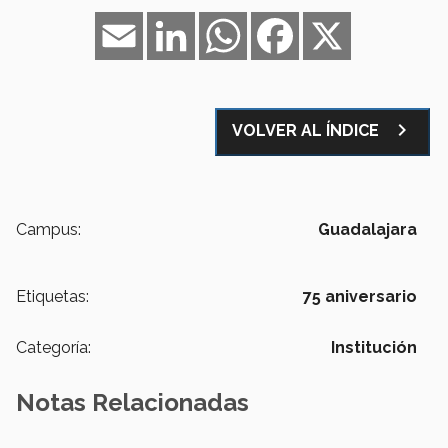
Email
LinkedIn
WhatsApp
Facebook
X
navigate_next
VOLVER AL ÍNDICE
Campus:
Guadalajara
Etiquetas:
75 aniversario
Categoría:
Institución
Notas Relacionadas