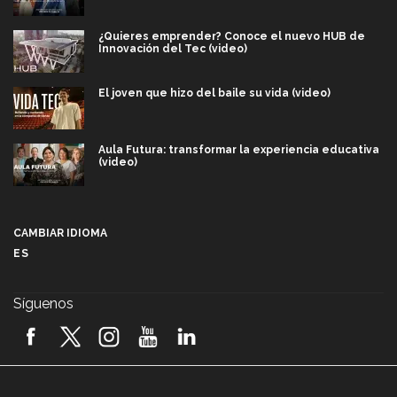
¿Quieres emprender? Conoce el nuevo HUB de
Innovación del Tec (video)
El joven que hizo del baile su vida (video)
Aula Futura: transformar la experiencia educativa
(video)
Más que un festival cultural: así es la magia de
VIBRART 2026 (video)
CAMBIAR IDIOMA
ES
Javier Guzmán: investigación con impacto social
(video)
Síguenos
¡México, en el top del mundial de robótica FIRST
2026! (video)
Vida Tec: Pasión, disciplina y básquetbol, con Gael
Adame (video)