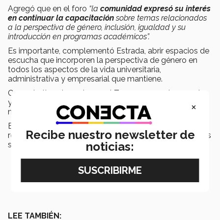
Agregó que en el foro
“la
comunidad expresó su interés
en continuar la capacitación
sobre temas relacionados
a la perspectiva de género, inclusión, igualdad y su
introducción en programas académicos”.
Es importante, complementó Estrada, abrir espacios de
escucha que incorporen la perspectiva de género en
todos los aspectos de la vida universitaria,
administrativa y empresarial que mantiene.
Con este tipo de acciones, el Tec promueve la escucha
y apertura a los temas que atañen a su comunidad y
×
mantiene reflexión constante ante la misma.
El
Segundo Foro Virtual de Diálogo Abierto
se
Recibe nuestro newsletter de
realizó en modalidad virtual con diálogo diversas mesas
noticias:
sobre los temas mencionados.
LEE TAMBIÉN: