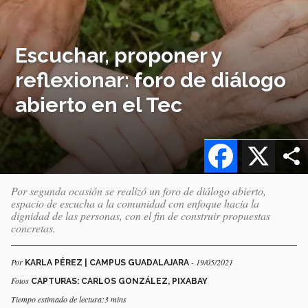
Escuchar, proponer y
reflexionar: foro de diálogo
abierto en el Tec
Facebook
X
Por segunda ocasión se realizó un foro de diálogo abierto,
espacio de escucha a la comunidad con enfoque hacia la
dignidad de las personas, con el fin de construir propuestas
concretas.
Por
- 19/05/2021
KARLA PÉREZ | CAMPUS GUADALAJARA
Fotos
CAPTURAS: CARLOS GONZÁLEZ, PIXABAY
Tiempo estimado de lectura:3 mins