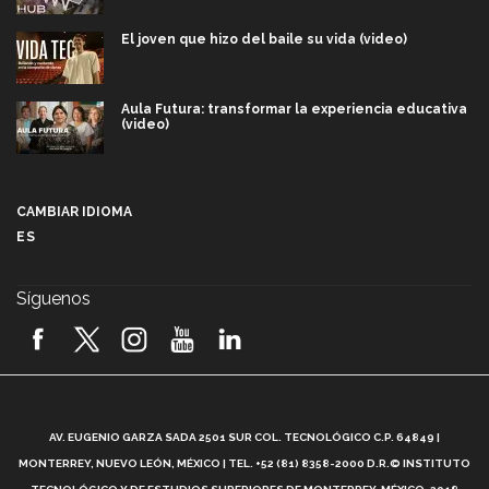
El joven que hizo del baile su vida (video)
Aula Futura: transformar la experiencia educativa
(video)
Más que un festival cultural: así es la magia de
VIBRART 2026 (video)
CAMBIAR IDIOMA
ES
Javier Guzmán: investigación con impacto social
(video)
Síguenos
¡México, en el top del mundial de robótica FIRST
2026! (video)
Vida Tec: Pasión, disciplina y básquetbol, con Gael
Adame (video)
A
AV. EUGENIO GARZA SADA 2501 SUR COL. TECNOLÓGICO C.P. 64849 |
L
¿Cómo es el Modelo Educativo Tec? (video)
MONTERREY, NUEVO LEÓN, MÉXICO | TEL. +52 (81) 8358-2000 D.R.© INSTITUTO