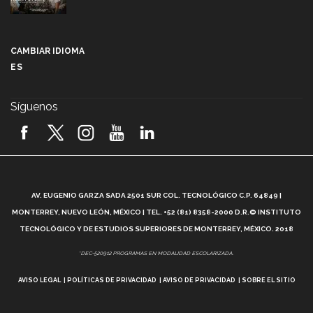
Más que un festival cultural: así es la magia de
VIBRART 2026 (video)
CAMBIAR IDIOMA
ES
Javier Guzmán: investigación con impacto social
(video)
Síguenos
¡México, en el top del mundial de robótica FIRST
2026! (video)
Vida Tec: Pasión, disciplina y básquetbol, con Gael
Adame (video)
A
AV. EUGENIO GARZA SADA 2501 SUR COL. TECNOLÓGICO C.P. 64849 |
L
¿Cómo es el Modelo Educativo Tec? (video)
MONTERREY, NUEVO LEÓN, MÉXICO | TEL. +52 (81) 8358-2000 D.R.© INSTITUTO
TECNOLÓGICO Y DE ESTUDIOS SUPERIORES DE MONTERREY, MÉXICO. 2018
Vida Tec: Feminismo e Inteligencia Artificial, Paola
*DEC-520912 PROGRAMAS EN MODALIDAD ESCOLARIZADA.
Ricaurte (video)
AVISO LEGAL
POLÍTICAS DE PRIVACIDAD
AVISO DE PRIVACIDAD
SOBRE EL SITIO