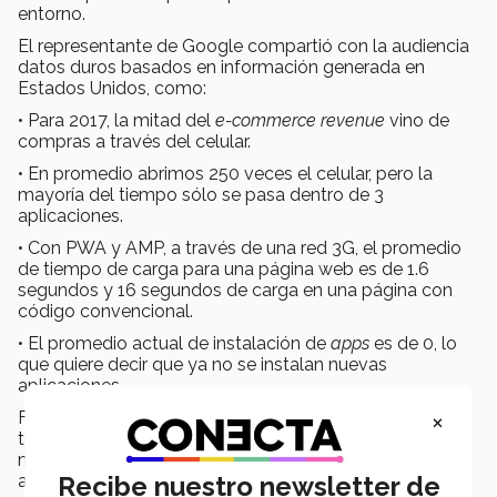
entorno.
El representante de Google compartió con la audiencia
datos duros basados en información generada en
Estados Unidos, como:
• Para 2017, la mitad del
e-commerce
revenue
vino de
compras a través del celular.
• En promedio abrimos 250 veces el celular, pero la
mayoría del tiempo sólo se pasa dentro de 3
aplicaciones.
• Con PWA y AMP, a través de una red 3G, el promedio
de tiempo de carga para una página web es de 1.6
segundos y 16 segundos de carga en una página con
código convencional.
• El promedio actual de instalación de
apps
es de 0,
lo
que quiere decir que ya no se instalan nuevas
aplicaciones.
×
Francisco resaltó a su vez la importancia de la
tecnología al asegurar que el uso de ésta puede ser un
muy bien aliado, ya que si se utiliza en el momento
Recibe nuestro newsletter de
adecuado un negocio puede llegar muy lejos.