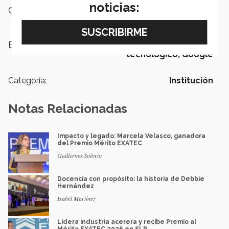
noticias:
Campus:
Guadalajara
Etiquetas:
INC Crowded,
Emprendimiento
tecnológico,
Google
Categoría:
Institución
Notas Relacionadas
Impacto y legado: Marcela Velasco, ganadora
del Premio Mérito EXATEC
Guillermo Solorio
Docencia con propósito: la historia de Debbie
Hernández
Isabel Martínez
Lidera industria acerera y recibe Premio al