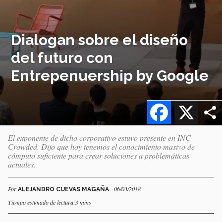
Dialogan sobre el diseño
del futuro con
Entrepenuership by Google
Facebook
X
El exponente de dicho corporativo estuvo presente en INC
Crowded. Dijo que hoy tenemos el conocimiento masivo de
cómputo suficiente para crear soluciones a problemáticas
actuales.
Por
- 06/03/2018
ALEJANDRO CUEVAS MAGAÑA
Tiempo estimado de lectura:3 mins