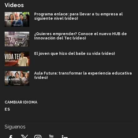
Videos
Programa enlace: para llevar a tu empresa al
siguiente nivel (video)
¿Quieres emprender? Conoce el nuevo HUB de
Innovación del Tec (video)
El joven que hizo del baile su vida (video)
Aula Futura: transformar la experiencia educativa
(video)
Más que un festival cultural: así es la magia de
VIBRART 2026 (video)
CAMBIAR IDIOMA
ES
Javier Guzmán: investigación con impacto social
(video)
Síguenos
¡México, en el top del mundial de robótica FIRST
2026! (video)