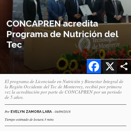
CONCAPREN acredita
Programa de Nutrición del
Tec
Facebook
X
El programa de Licenciado en Nutrición y Bienestar Integral de
la Región Occidente del Tec de Monterrey, recibió por primera
vez la acreditación por parte de CONCAPREN por un periodo
de 5 años.
Por
- 04/09/2018
EVELYN ZAMORA LARA
Tiempo estimado de lectura:3 mins