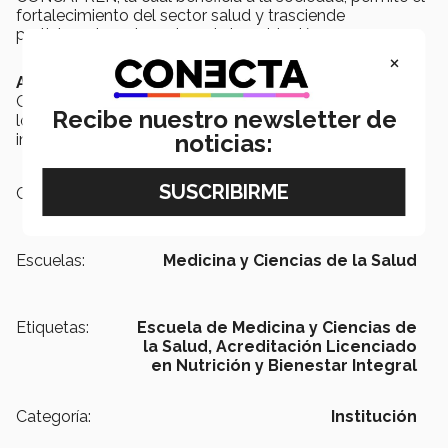
fortalecimiento del sector salud y trasciende
participando en la mejora de la población.
×
Acerca de CONCAPREN
Garantiza la calidad y otorga reconocimiento público a
Recibe nuestro newsletter de
los programas educativos en nutriología de las
noticias:
instituciones de educación superior pública y privada.
Campus:
Guadalajara
Escuelas:
Medicina y Ciencias de la Salud
Etiquetas:
Escuela de Medicina y Ciencias de
la Salud, Acreditación Licenciado
en Nutrición y Bienestar Integral
Categoría:
Institución