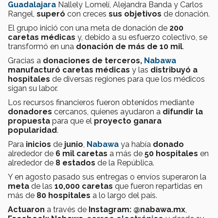
Guadalajara
Nallely Lomelí, Alejandra Banda y Carlos
Rangel,
superó
con creces
sus objetivos
de donación.
El grupo inició con una meta de donación de
200
caretas médicas
y, debido a su esfuerzo colectivo, se
transformó en una
donación de más de 10 mil
.
Gracias a
donaciones de terceros,
Nabawa
manufacturó caretas médicas
y las
distribuyó a
hospitales
de diversas regiones para que los médicos
sigan su labor.
Los recursos financieros fueron obtenidos mediante
donadores
cercanos, quienes ayudaron a
difundir la
propuesta
para que el
proyecto ganara
popularidad
.
Para
inicios
de
junio
,
Nabawa
ya había
donado
alrededor de
6 mil caretas
a más de
50 hospitales
en
alrededor de
8 estados
de la República.
Y en agosto pasado sus entregas o envíos superaron la
meta
de las
10,000 caretas
que fueron repartidas en
más de
80 hospitales
a lo largo del país.
Actuaron
a través de
Instagram: @nabawa.mx
,