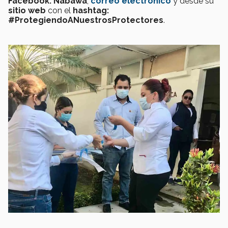
Facebook: Nabawa
,
correo electrónico
y desde su
sitio web
con el
hashtag
:
#ProtegiendoANuestrosProtectores
.