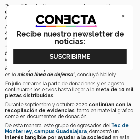
“Es
gratificante
. Una vez nos
mandaron
un
video
de un
doctor llorando
cuando
recibió
las
caretas
", comentó
×
Nallely.
Añadió que incluso recibieron letreros o
carteles de
Recibe nuestro newsletter de
agradecimiento
a través de fotos por parte del
equipo médico
beneficiado.
noticias:
"Nos
decían
que éramos el
primer proyecto
que los
tomaba en cuenta
. Casi siempre las
personas donan
a
los
doctores de urgencia
o al
área COVID
.
Pero
no a gente
que está también en las instalaciones o
en la
misma línea de defensa
”
, concluyó Nallely.
En julio cerraron la parte de donaciones y en agosto
continuaron los envíos hasta llegar a la
meta de 10 mil
piezas distribuidas
.
Durante septiembre y octubre 2020
continúan con la
recopilación de evidencias
, tanto en material gráfico
como en documentos de donación.
De esta manera, este grupo de egresados del
Tec de
Monterrey, campus Guadalajara
, demostró un
interés tangible por ayudar a la sociedad
en esta