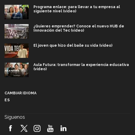
Programa enlace: para llevar a tu empresa al
siguiente nivel (video)
¿Quieres emprender? Conoce el nuevo HUB de
Innovación del Tec (video)
El joven que hizo del baile su vida (video)
Aula Futura: transformar la experiencia educativa
(video)
Más que un festival cultural: así es la magia de
VIBRART 2026 (video)
CAMBIAR IDIOMA
ES
Javier Guzmán: investigación con impacto social
(video)
Síguenos
¡México, en el top del mundial de robótica FIRST
2026! (video)