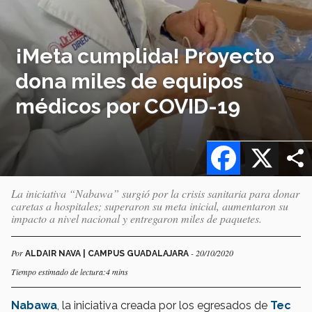
¡Meta cumplida! Proyecto
dona miles de equipos
médicos por COVID-19
Facebook
X
La iniciativa “Nabawa” surgió por la crisis sanitaria para donar
caretas a hospitales; superaron su meta inicial, aumentaron su
impacto a nivel nacional y entregaron miles de paquetes.
Por
- 20/10/2020
ALDAIR NAVA | CAMPUS GUADALAJARA
Tiempo estimado de lectura:4 mins
Nabawa
, la iniciativa creada por los egresados de
Tec