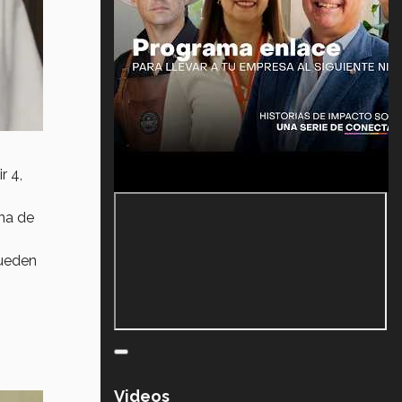
r 4,
mna de
pueden
Videos