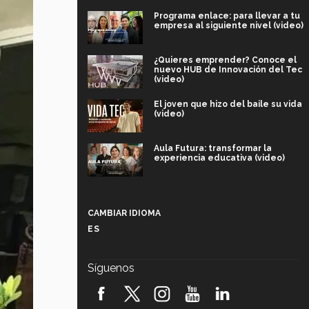
Programa enlace: para llevar a tu
empresa al siguiente nivel (video)
¿Quieres emprender? Conoce el
nuevo HUB de Innovación del Tec
(video)
El joven que hizo del baile su vida
(video)
Aula Futura: transformar la
experiencia educativa (video)
Más que un festival cultural: así es
la magia de VIBRART 2026 (video)
CAMBIAR IDIOMA
ES
Javier Guzmán: investigación con
impacto social (video)
Síguenos
¡México, en el top del mundial de
robótica FIRST 2026! (video)