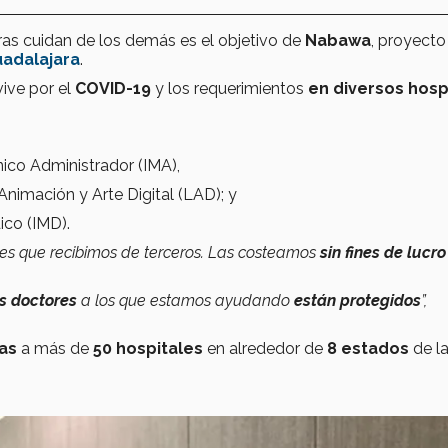
ras cuidan de los demás es el objetivo de
Nabawa
, proyecto
uadalajara
.
vive por el
COVID-19
y los requerimientos
en diversos hosp
ico Administrador (IMA),
nimación y Arte Digital (LAD); y
co (IMD).
s que recibimos de terceros. Las costeamos
sin fines de lucro
os doctores
a los que estamos ayudando
están protegidos
”,
as
a más de
50 hospitales
en alrededor de
8 estados
de l