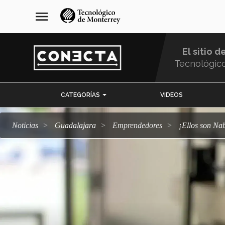
Pasar
navegación
menu
al
principal
contenido
principal
El sitio d
Tecnológic
Menu
CATEGORÍAS
VIDEOS
Comunidad
Noticias
Guadalajara
emprendedores
¡Ellos son 