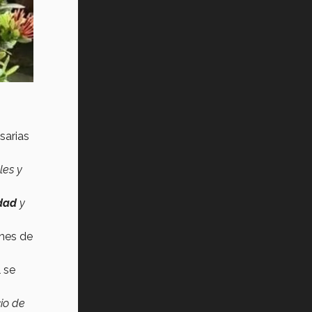
Vida Tec: Pasión, disciplina y
básquetbol, con Gael Adame
(video)
¿Cómo es el Modelo Educativo
Tec? (video)
Vida Tec: Feminismo e Inteligencia
Artificial, Paola Ricaurte (video)
sarias
les y
idad
y
ones de
l se
cio de