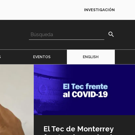
INVESTIGACIÓN
search
S
EVENTOS
ENGLISH
Imagen
o
logo
El Tec de Monterrey