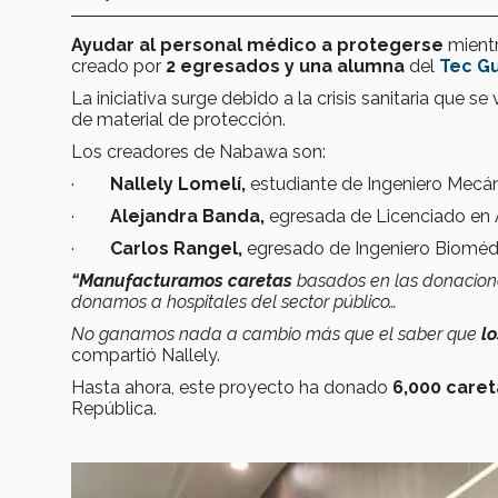
Ayudar al personal médico a protegerse
mient
creado por
2 egresados y una alumna
del
Tec G
La iniciativa surge debido a la crisis sanitaria que se 
de material de protección.
Los creadores de Nabawa son:
·
Nallely Lomelí,
estudiante de Ingeniero Mecán
·
Alejandra Banda,
egresada de Licenciado en A
·
Carlos Rangel,
egresado de Ingeniero Biomédi
“Manufacturamos caretas
basados en las donacione
donamos a hospitales del sector público…
No ganamos nada a cambio más que el saber que
l
compartió Nallely.
Hasta ahora, este proyecto ha donado
6,000 caret
República.