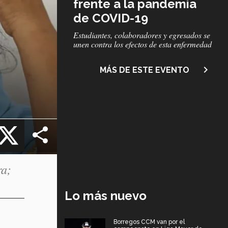
frente a la pandemia
de COVID-19
Subtítulo
Estudiantes, colaboradores y egresados se
unen contra los efectos de esta enfermedad
navigate_next
MÁS DE ESTE EVENTO
cebook
X
ra;
Lo más nuevo
Borregos CCM van por el