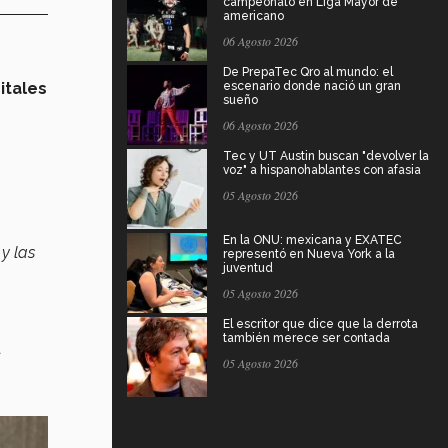
campeonato en Liga Mayor de
americano
06 Agosto 2026
De PrepaTec Qro al mundo: el
itales
escenario donde nació un gran
sueño
06 Agosto 2026
Tec y UT Austin buscan "devolver la
voz" a hispanohablantes con afasia
05 Agosto 2026
En la ONU: mexicana y EXATEC
y las
representó en Nueva York a la
juventud
05 Agosto 2026
El escritor que dice que la derrota
también merece ser contada
a
05 Agosto 2026