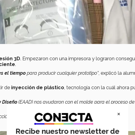
esión 3D
. Empezaron con una impresora y lograron consegui
iciente
.
s el tiempo
para producir cualquier prototipo”
, explicó la alu
tir de
inyección de plástico
, tecnología con la cuál ahora 
y Diseño
(EAAD) nos ayudaron con el molde para el proceso de
×
ión en un taller de la ciudad”,
señaló Lomelí.
Recibe nuestro newsletter de