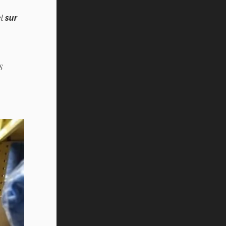
el
sur
s