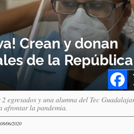
wa! Crean y donan
ales de la República
Fa
 2 egresados y una alumna del Tec Guadalaja
a afrontar la pandemia.
 08/06/2020