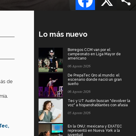
Lo más nuevo
Borregos CCM van por el
campeonato en Liga Mayor de
americano
06 Agosto 2026
De PrepaTec Qro al mundo: el
escenario donde nació un gran
más de
sueño
06 Agosto 2026
mía.
Tec y UT Austin buscan "devolver la
voz" a hispanohablantes con afasia
05 Agosto 2026
Tec,
En la ONU: mexicana y EXATEC
representó en Nueva York a la
juventud