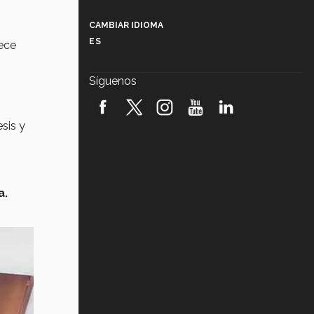
Más que un festival cultural: así es
la magia de VIBRART 2026 (video)
CAMBIAR IDIOMA
ES
rece
Javier Guzmán: investigación con
impacto social (video)
Síguenos
¡México, en el top del mundial de
robótica FIRST 2026! (video)
esis y
Vida Tec: Pasión, disciplina y
básquetbol, con Gael Adame
(video)
¿Cómo es el Modelo Educativo
a.
Tec? (video)
Vida Tec: Feminismo e Inteligencia
Artificial, Paola Ricaurte (video)