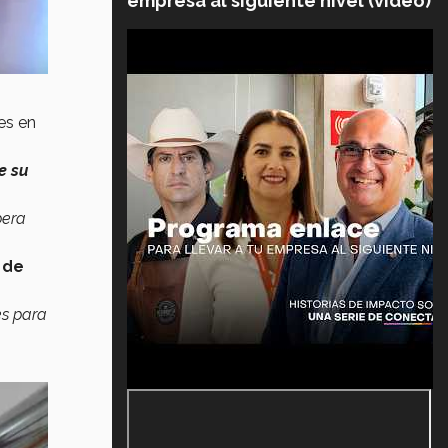
empresa al siguiente nivel (video)
es en
e su
pera
 de
es para