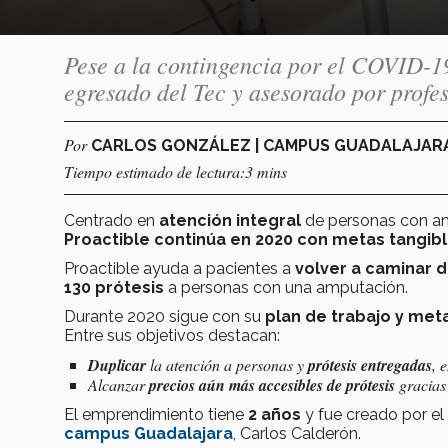
Pese a la contingencia por el COVID-19
egresado del Tec y asesorado por profe
Por
CARLOS GONZÁLEZ | CAMPUS GUADALAJAR
Tiempo estimado de lectura:3 mins
Centrado en
atención
integral
de personas con amp
Proactible continúa en 2020 con metas tangibl
Proactible ayuda a pacientes a
volver a caminar
130 prótesis
a personas con una amputación.
Durante 2020 sigue con su
plan de trabajo y met
Entre sus objetivos destacan:
Duplicar
la atención a personas y
prótesis entregadas
, 
Alcanzar
precios aún más accesibles
de prótesis
gracias
El emprendimiento tiene
2
a
ñ
o
s
y fue creado por e
campus Guadalajara
, Carlos Calderón.