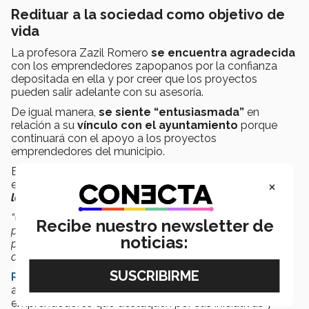
Redituar a la sociedad como objetivo de
vida
La profesora Zazil Romero
se encuentra agradecida
con los emprendedores zapopanos por la confianza
depositada en ella y por creer que los proyectos
pueden salir adelante con su asesoría.
De igual manera,
se siente “entusiasmada”
en
relación a su
vínculo con el ayuntamiento
porque
continuará con el apoyo a los proyectos
emprendedores del municipio.
Ella afirma que ser consultora, en este caso, de
×
emprendimientos sociales
“es una manera de servir a
la comunidad en la que trabaja”
.
“Uno de mis propósitos de vida es el servicio a otros y
Recibe nuestro newsletter de
precisamente apoyar proyectos es una manera en la que
noticias:
puedo redituar hacia las personas de mi comunidad las
oportunidades que he recibido”
, finalizó.
Reto Zapopan
es una iniciativa en la que el
ayuntamiento busca impulsar de forma gratuita a
emprendedores que destaquen por sus iniciativas y