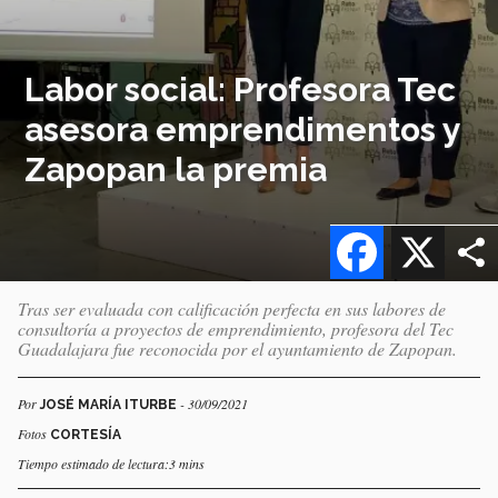
Labor social: Profesora Tec
asesora emprendimentos y
Zapopan la premia
Facebook
X
Tras ser evaluada con calificación perfecta en sus labores de
consultoría a proyectos de emprendimiento, profesora del Tec
Guadalajara fue reconocida por el ayuntamiento de Zapopan.
Por
- 30/09/2021
JOSÉ MARÍA ITURBE
Fotos
CORTESÍA
Tiempo estimado de lectura:3 mins