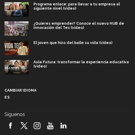
Programa enlace: para llevar a tu empresa al
siguiente nivel (video)
¿Quieres emprender? Conoce el nuevo HUB de
Innovación del Tec (video)
El joven que hizo del baile su vida (video)
Aula Futura: transformar la experiencia educativa
(video)
Más que un festival cultural: así es la magia de
VIBRART 2026 (video)
CAMBIAR IDIOMA
ES
Javier Guzmán: investigación con impacto social
(video)
Síguenos
¡México, en el top del mundial de robótica FIRST
2026! (video)