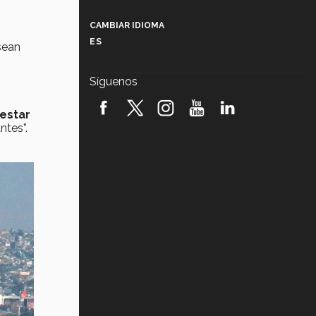
Más que un festival cultural: así es
la magia de VIBRART 2026 (video)
CAMBIAR IDIOMA
ES
 sean
Javier Guzmán: investigación con
impacto social (video)
Síguenos
¡México, en el top del mundial de
robótica FIRST 2026! (video)
estar
ntes”.
Vida Tec: Pasión, disciplina y
básquetbol, con Gael Adame
(video)
¿Cómo es el Modelo Educativo
Tec? (video)
Vida Tec: Feminismo e Inteligencia
Artificial, Paola Ricaurte (video)