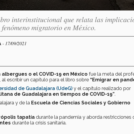
ro interinstitucional que relata las implicaci
l fenómeno migratorio en México.
- 17/09/2021
A
n
albergues o el COVID-19 en México
fue la meta del prof
l escribir un capítulo para el libro sobre
“Emigrar en pand
ersidad de Guadalajara (UdeG)
y el capítulo realizado por
litana de Guadalajara en tiempos de COVID-19”
.
lajara y de la
Escuela de Ciencias Sociales y Gobierno
rópolis tapatía
durante la pandemia y aborda restricciones 
antes
durante la crisis sanitaria.