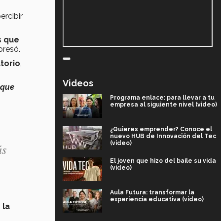
ercibir
s que
presó.
torio
,
Videos
 que
Programa enlace: para llevar a tu
empresa al siguiente nivel (video)
¿Quieres emprender? Conoce el
nuevo HUB de Innovación del Tec
(video)
ás
El joven que hizo del baile su vida
(video)
Aula Futura: transformar la
experiencia educativa (video)
s
la