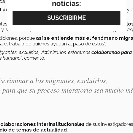
 de México.
noticias:
d puede dimensionar de modo integral el problema
y p
ales están migrando las personas, cuáles son los
obstáculo
y, sobre todo, también las necesidades de los albergues”, ex
ndiciones, porque
así se entiende más el fenómeno migra
ita el trabajo de quienes ayudan al paso de éstos”.
rantes, excluirlos, victimizarlos, estaremos
colaborando para
s humano”
, comentó.
criminar a los migrantes, excluirlos,
o para que su proceso migratorio sea mucho m
olaboraciones interinstitucionales
de sus investigadore
udio de temas de actualidad
.