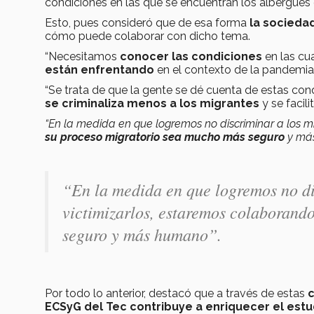
condiciones en las que se encuentran los albergues
Esto, pues consideró que de esa forma
la socieda
cómo puede colaborar con dicho tema.
“Necesitamos
conocer las condiciones
en las cu
están enfrentando
en el contexto de la pandemia 
“Se trata de que la gente se dé cuenta de estas co
se criminaliza menos a los migrantes
y se facil
“En la medida en que logremos no discriminar a los mig
su proceso migratorio sea mucho más seguro
y má
“En la medida en que logremos no dis
victimizarlos, estaremos colaborand
seguro y más humano”
.
Por todo lo anterior, destacó que a través de
estas
c
ECSyG del Tec contribuye
a enriquecer el est