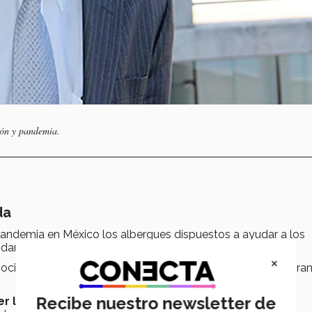
ión y pandemia.
da
pandemia en México los albergues dispuestos a ayudar a los
indar en tiempo y forma el apoyo necesario.
×
ocial y/o cuarentena obligó a los albergues, casas de migran
Recibe nuestro newsletter de
r los
obstáculos que enfrentan los migrantes
y las