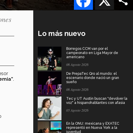
ones
Lo más nuevo
Borregos CCM van por el
campeonato en Liga Mayor de
americano
06 Agosto 2026
esor
De PrepaTec Qro al mundo: el
escenario donde nació un gran
emia”
.
sueño
06 Agosto 2026
Tec y UT Austin buscan "devolver la
voz" a hispanohablantes con afasia
05 Agosto 2026
o
En la ONU: mexicana y EXATEC
representó en Nueva York a la
juventud