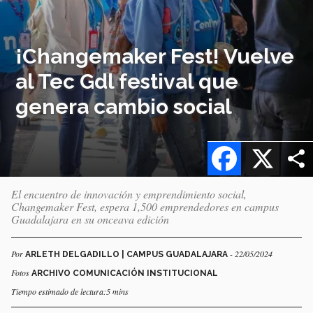
¡Changemaker Fest! Vuelve
al Tec Gdl festival que
genera cambio social
Facebook
X
El encuentro de innovación y emprendimiento social,
Changemaker Fest, espera 1,500 emprendedores en campus
Guadalajara en su onceava edición
Por
- 22/05/2024
ARLETH DELGADILLO | CAMPUS GUADALAJARA
Fotos
ARCHIVO COMUNICACIÓN INSTITUCIONAL
Tiempo estimado de lectura:5 mins