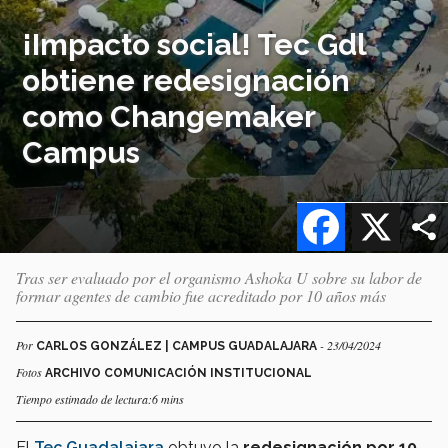
¡Impacto social! Tec Gdl
obtiene redesignación
como Changemaker
Campus
Facebook
X
Tras ser evaluado por el organismo Ashoka U sobre su labor de
formar agentes de cambio fue acreditado por 10 años más
Por
- 23/04/2024
CARLOS GONZÁLEZ | CAMPUS GUADALAJARA
Fotos
ARCHIVO COMUNICACIÓN INSTITUCIONAL
Tiempo estimado de lectura:6 mins
El
Tec Guadalajara
obtuvo la
redesignación por 10