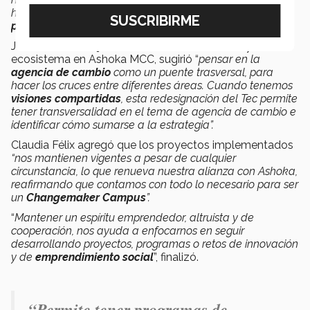
haciendo para aportar a un bien mayor. Esa es la clave
para activarse como agente de cambio
”.
José Roberto Mejía, coordinador de territorios y
ecosistema en Ashoka MCC, sugirió “
pensar en la
agencia de cambio
como un puente trasversal, para
hacer los cruces entre diferentes áreas. Cuando tenemos
visiones compartidas
, esta redesignación del Tec permite
tener transversalidad en el tema de agencia de cambio e
identificar cómo sumarse a la estrategia”.
Claudia Félix agregó que los proyectos implementados
“nos mantienen vigentes a pesar de cualquier
circunstancia, lo que renueva nuestra alianza con Ashoka,
reafirmando que contamos con todo lo necesario para ser
un
Changemaker Campus
”.
“
Mantener un espíritu emprendedor, altruista y de
cooperación, nos ayuda a enfocarnos en seguir
desarrollando proyectos, programas o retos de innovación
y de
emprendimiento social
”, finalizó.
“
Permite tener programas de