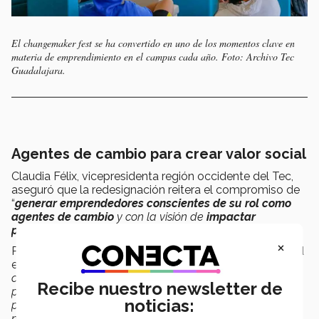
El changemaker fest se ha convertido en uno de los momentos clave en
materia de emprendimiento en el campus cada año. Foto: Archivo Tec
Guadalajara.
Agentes de cambio para crear valor social
Claudia Félix, vicepresidenta región occidente del Tec,
aseguró que la redesignación reitera el compromiso de
“
generar emprendedores conscientes de su rol como
agentes de cambio
y con la visión de
impactar
positivamente en su entorno
”.
×
Para Brenda Villegas, coordinadora de Niñez y Juventud
en Ashoka MCC, “
cualquiera puede ser agente de
cambio. Desde donde estén, en Ashoka hay casi 4000
Recibe nuestro newsletter de
personas dedicadas para ayudar a resolver
noticias:
problemáticas sociales”. S
e trata de detectar
“desde
nuestras trincheras, desde donde están, qué están