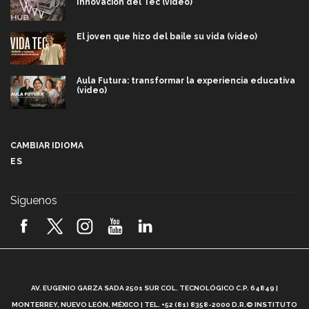
Innovación del Tec (video)
El joven que hizo del baile su vida (video)
Aula Futura: transformar la experiencia educativa
(video)
Más que un festival cultural: así es la magia de
VIBRART 2026 (video)
CAMBIAR IDIOMA
ES
Javier Guzmán: investigación con impacto social
(video)
Síguenos
¡México, en el top del mundial de robótica FIRST
2026! (video)
Vida Tec: Pasión, disciplina y básquetbol, con Gael
Adame (video)
A
AV. EUGENIO GARZA SADA 2501 SUR COL. TECNOLÓGICO C.P. 64849 |
L
¿Cómo es el Modelo Educativo Tec? (video)
MONTERREY, NUEVO LEÓN, MÉXICO | TEL. +52 (81) 8358-2000 D.R.© INSTITUTO