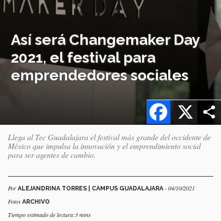
Así será Changemaker Day
2021, el festival para
emprendedores sociales
Facebook
X
Llega al Tec Guadalajara el festival más grande del occidente de
México que impulsa la innovación y el emprendimiento social
para ser agentes de cambio.
Por
- 04/10/2021
ALEJANDRINA TORRES | CAMPUS GUADALAJARA
Fotos
ARCHIVO
Tiempo estimado de lectura:3 mins