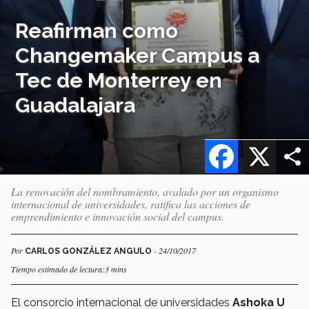
Reafirman como
Changemaker Campus a
Tec de Monterrey en
Guadalajara
Facebook
X
La renovación del nombramiento, avalado por un organismo
internacional de universidades, ratifica las acciones de
emprendimiento e innovación social del campus.
Por
- 24/10/2017
CARLOS GONZÁLEZ ANGULO
Tiempo estimado de lectura:3 mins
El consorcio internacional de universidades
Ashoka U