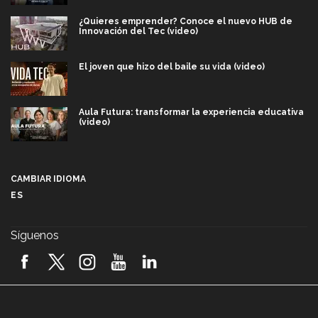
¿Quieres emprender? Conoce el nuevo HUB de
Innovación del Tec (video)
El joven que hizo del baile su vida (video)
Aula Futura: transformar la experiencia educativa
(video)
Más que un festival cultural: así es la magia de
VIBRART 2026 (video)
CAMBIAR IDIOMA
ES
Javier Guzmán: investigación con impacto social
(video)
Síguenos
¡México, en el top del mundial de robótica FIRST
2026! (video)
Vida Tec: Pasión, disciplina y básquetbol, con Gael
Adame (video)