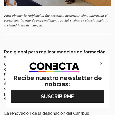
Para obtener la ratificación fue necesario demostrar cómo interactúa el
ecosistema interno de emprendimiento social y cómo se vincula hacia la
sociedad fuera del campus.
Red global para replicar modelos de formación
social
×
Campus Guadalajara es parte de la red global Ashoka U,
consorcio de
44 Universidades
afiliadas líderes
mundiales en impulsar la innovación social en su
Recibe nuestro newsletter de
comunidad. “Es un grupo internacional que promueve la
noticias:
filosofía de que todos podemos ser agentes de cambio;
su proyecto busca crear una red de contactos que
promuevan esta cultura de manera conjunta y
estructurada”, describió Sandoval Chapa.
La renovación de la designación del Campus