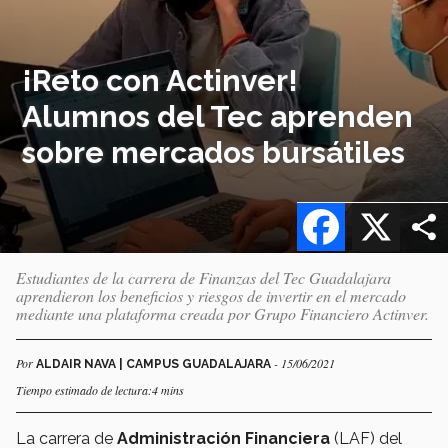
¡Reto con Actinver!
Alumnos del Tec aprenden
sobre mercados bursátiles
Facebook
X
Estudiantes de la carrera de Finanzas del Tec Guadalajara
aprendieron los beneficios y riesgos de invertir en el mercado
mediante una plataforma creada por Grupo Financiero Actinver.
Por
- 15/06/2021
ALDAIR NAVA | CAMPUS GUADALAJARA
Tiempo estimado de lectura:4 mins
La carrera de
Administración Financiera
(LAF) del