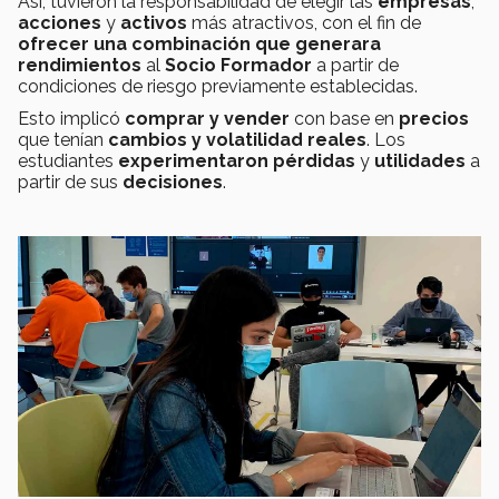
Así, tuvieron la responsabilidad de elegir las
empresas
,
acciones
y
activos
más atractivos, con el fin de
ofrecer una combinación que generara
rendimientos
al
S
ocio Formador
a partir de
condiciones de riesgo previamente establecidas.
Esto implicó
comprar y vender
con base en
precios
que tenían
cambios y volatilidad reales
. Los
estudiantes
experimentaron
pérdidas
y
utilidades
a
partir de sus
decisiones
.