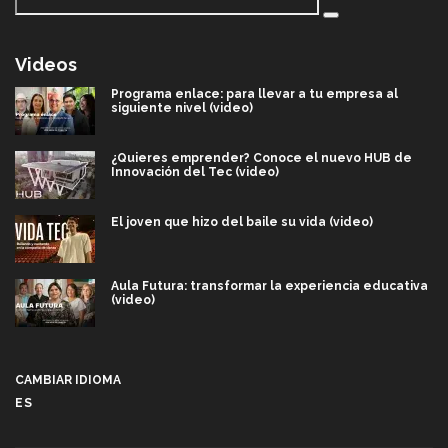
Videos
Programa enlace: para llevar a tu empresa al
siguiente nivel (video)
¿Quieres emprender? Conoce el nuevo HUB de
Innovación del Tec (video)
El joven que hizo del baile su vida (video)
Aula Futura: transformar la experiencia educativa
(video)
Más que un festival cultural: así es la magia de
VIBRART 2026 (video)
CAMBIAR IDIOMA
ES
Javier Guzmán: investigación con impacto social
(video)