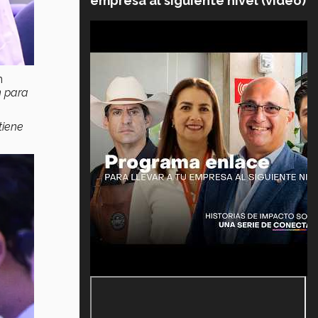
empresa al siguiente nivel (video)
n
n para
tiene