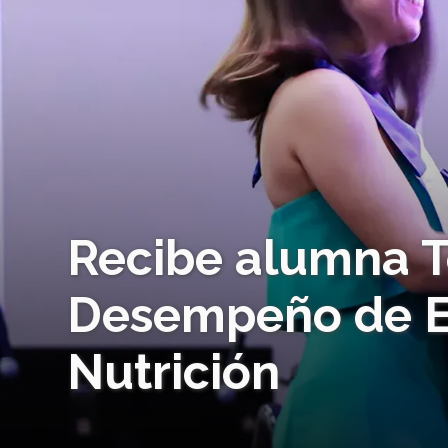
Recibe alumna T
Desempeño de E
Nutrición