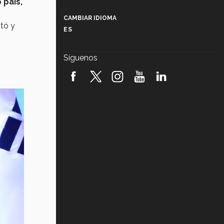
 país,
Más que un festival cultural: así es
la magia de VIBRART 2026 (video)
CAMBIAR IDIOMA
itó y
ES
Javier Guzmán: investigación con
impacto social (video)
Síguenos
¡México, en el top del mundial de
robótica FIRST 2026! (video)
Vida Tec: Pasión, disciplina y
básquetbol, con Gael Adame
(video)
¿Cómo es el Modelo Educativo
Tec? (video)
Vida Tec: Feminismo e Inteligencia
Artificial, Paola Ricaurte (video)