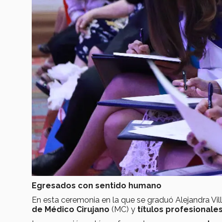
Egresados con sentido humano
En esta ceremonia en la que se graduó Alejandra Vil
de Médico Cirujano
(MC) y
títulos profesionale