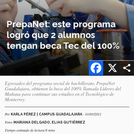
PrepaNet: este programa
logró que 2 alumnos
tengan beca Tec del 100%
Facebook
X
Egresados del programa social de bachillerato, PrepaNet
Guadalajara, obtienen la beca del 100% llamada Líderes del
Mañana para continuar sus estudios en el Tecnológico de
Monterrey.
Por
- 01/03/2021
KARLA PÉREZ | CAMPUS GUADALAJARA
Fotos
MARIANA DELGADO, ELIAS GUTIÉRREZ
Tiempo estimado de lectura:6 mins