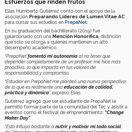
Esfuerzos que rinden frutos
Elias Humberto Gutiérrez contó con el apoyo de la
asociación
Preparando Líderes de Lumen Vitae AC
para cursar sus estudios en
PrepaNet
.
En su graduación del bachillerato (2019) fue
galardonado con una
Mención Honorífica
, distinción
que sólo se otorga a quienes mantienen un alto
desempeño académico.
“PrepaNet
fomentó mi autonomía
al no tener que
depender completamente de un profesor; me hice más
proactivo… lo que impacta en tus valores de
responsabilidad y compromiso.
“Estudiar en PrepaNet me planteó una nueva perspectiva
de lo que es realmente una
educación de calidad,
práctica y dinámica
”,
expresó Elias.
Gutiérrez agregó que ser estudiante de PrepaNet le
permitió formar parte de la comunidad del Tec y asistir a
eventos como el festival de emprendimiento:
“Change
Maker Day”.
“Esto influyó bastante a
nutrir y motivar mi lado social
,