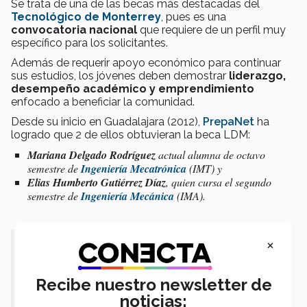
Se trata de una de las becas más destacadas del
Tecnológico de Monterrey
, pues es una
convocatoria nacional
que requiere de un perfil muy
específico para los solicitantes.
Además de requerir apoyo económico para continuar
sus estudios, los jóvenes deben demostrar
liderazgo,
desempeño académico y emprendimiento
enfocado a beneficiar la comunidad.
Desde su inicio en Guadalajara (2012),
PrepaNet
ha
logrado que 2 de ellos obtuvieran la beca LDM:
Mariana Delgado Rodríguez
actual alumna de octavo
semestre de
Ingeniería Mecatrónica
(IMT) y
Elias Humberto Gutiérrez Díaz
, quien cursa el segundo
semestre de
Ingeniería Mecánica
(IMA).
×
"PrepaNet cambia vidas, porque la
mayoría no son alumnos regulares;
Recibe nuestro newsletter de
son personas adultas o jóvenes que no
noticias: