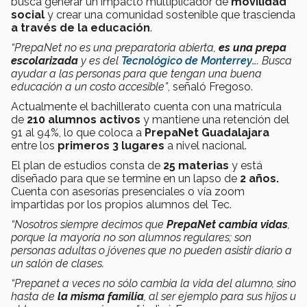
busca generar un impacto multiplicador de
movilidad
social
y crear una comunidad sostenible que trascienda
a través de la educación
.
“PrepaNet no es una preparatoria abierta,
es una prepa
escolarizada
y es del
Tecnológico de Monterrey
…. Busca
ayudar a las personas para que tengan una buena
educación a un costo accesible”
, señaló Fregoso.
Actualmente el bachillerato cuenta con una matrícula
de
210 alumnos activos
y mantiene una retención del
91 al 94%, lo que coloca a
PrepaNet Guadalajara
entre los
primeros 3 lugares
a nivel nacional.
El plan de estudios consta de
25 materias
y está
diseñado para que se termine en un lapso de
2 años.
Cuenta con asesorías presenciales o vía zoom
impartidas por los propios alumnos del Tec.
“Nosotros siempre decimos que
PrepaNet cambia vidas
,
porque la mayoría no son alumnos regulares; son
personas adultas o jóvenes que no pueden asistir diario a
un salón de clases.
“Prepanet a veces no sólo cambia la vida del alumno, sino
hasta de
la misma familia
, al ser ejemplo para sus hijos u