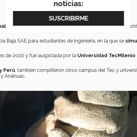
noticias:
al líder en aprendizaje
y desarrollo técnico para la industr
 Baja SAE para estudiantes de ingeniería, en la que se
simu
es de 2020 y fue auspiciada por la
Universidad TecMilenio
y Perú
, también compitieron otros campus del Tec y univers
 y Anáhuac.