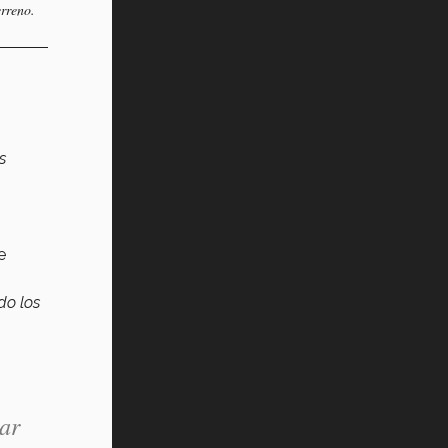
rreno.
s
e
do los
ar