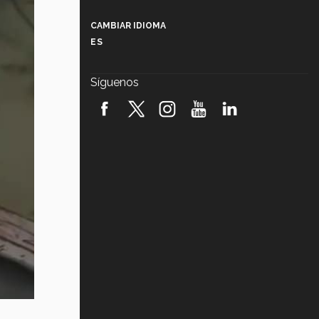
Más que un festival cultural: así es
la magia de VIBRART 2026 (video)
CAMBIAR IDIOMA
ES
Javier Guzmán: investigación con
impacto social (video)
Síguenos
¡México, en el top del mundial de
robótica FIRST 2026! (video)
Vida Tec: Pasión, disciplina y
básquetbol, con Gael Adame
(video)
¿Cómo es el Modelo Educativo
Tec? (video)
Vida Tec: Feminismo e Inteligencia
Artificial, Paola Ricaurte (video)