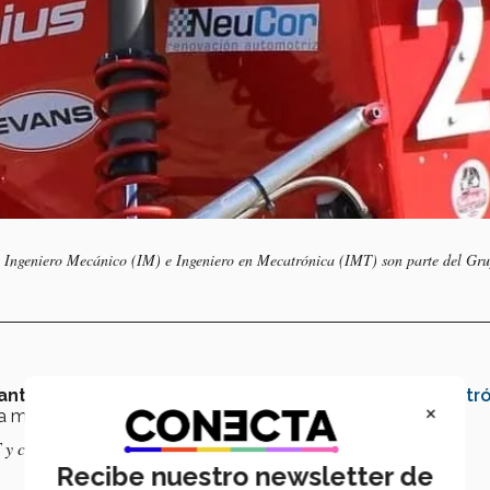
 Ingeniero Mecánico (IM) e Ingeniero en Mecatrónica (IMT) son parte del Gr
iantes
de las carreras en
Ingeniero Mecánico
(IM) e
Mecatró
×
la mesa está integrada por:
T y capitán de Mad Rams;
Recibe nuestro newsletter de