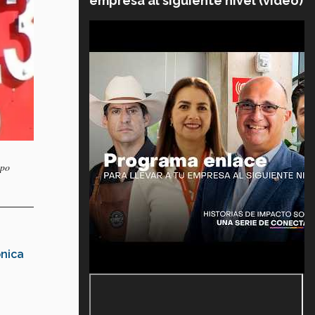
empresa al siguiente nivel (video)
upo
nica