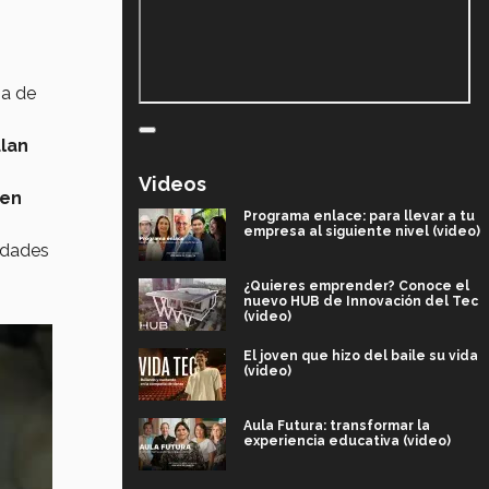
ia de
lan
Videos
 en
Programa enlace: para llevar a tu
empresa al siguiente nivel (video)
idades
¿Quieres emprender? Conoce el
nuevo HUB de Innovación del Tec
(video)
El joven que hizo del baile su vida
(video)
Aula Futura: transformar la
experiencia educativa (video)