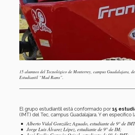
15 alumnos del Tecnológico de Monterrey, campus Guadalajara, de
Estudiantil “Mad Rams”.
El grupo estudiantil está conformado por
15 estud
(IMT) del Tec, campus Guadalajara. Y en específico 
Alberto Vidal González Aguado, estudiante de 9° de IM
Jorge Luis Álvarez López, estudiante de 9° de IM;
José Emilio Guzmán Origel, estudiante de 9° de IMT;