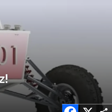
z!
Facebook
X