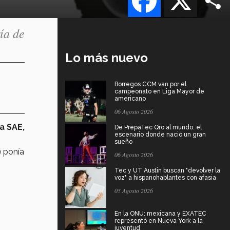
ía de
Lo más nuevo
Borregos CCM van por el
campeonato en Liga Mayor de
americano
06 Agosto 2026
a SAE,
De PrepaTec Qro al mundo: el
escenario donde nació un gran
sueño
e ponía
06 Agosto 2026
Tec y UT Austin buscan "devolver la
voz" a hispanohablantes con afasia
05 Agosto 2026
En la ONU: mexicana y EXATEC
representó en Nueva York a la
juventud