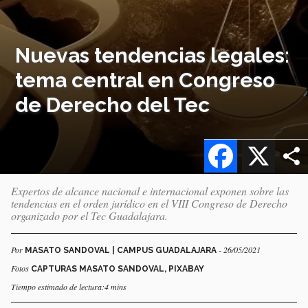
Nuevas tendencias legales:
tema central en Congreso
de Derecho del Tec
Facebook
X
Expertos de alcance nacional e internacional exponen sobre las
tendencias en el orden jurídico en el VIII Congreso de Derecho
organizado por el Tec Guadalajara.
Por
- 26/05/2021
MASATO SANDOVAL | CAMPUS GUADALAJARA
Fotos
CAPTURAS MASATO SANDOVAL, PIXABAY
Tiempo estimado de lectura:4 mins