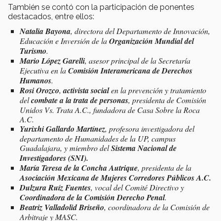
También se contó con la participación de ponentes
destacados, entre ellos:
Natalia Bayona
, directora del Departamento de Innovación,
Educación e Inversión de la
Organización Mundial del
Turismo
.
Mario López Garelli
, asesor principal de la Secretaría
Ejecutiva en la
Comisión Interamericana de Derechos
Humanos
.
Rosi Orozco
,
activista social
en la prevención y tratamiento
del
combate a la trata de personas
, presidenta de Comisión
Unidos Vs. Trata A.C., fundadora de Casa Sobre la Roca
A.C.
Yurixhi Gallardo Martínez
, profesora investigadora del
departamento de Humanidades de la UP, campus
Guadalajara, y miembro del
Sistema Nacional de
Investigadores (SNI).
María Teresa de la Concha Autrique
, presidenta
de la
Asociación Mexicana de Mujeres Corredores Públicos A.C.
Dulzura Ruíz Fuentes
, vocal del Comité Directivo y
Coordinadora de la Comisión Derecho Penal
.
Beatriz Valladolid Briseño
, coordinadora de la Comisión de
Arbitraje y MASC.