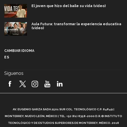
El joven que hizo del baile su vida (video)
Aula Futura: transformar la experiencia educativa
(video)
Más que un festival cultural: así es la magia de
VIBRART 2026 (video)
CAMBIAR IDIOMA
ES
Javier Guzmán: investigación con impacto social
(video)
Síguenos
¡México, en el top del mundial de robótica FIRST
2026! (video)
Vida Tec: Pasión, disciplina y básquetbol, con Gael
Adame (video)
A
AV. EUGENIO GARZA SADA 2501 SUR COL. TECNOLÓGICO C.P. 64849 |
L
¿Cómo es el Modelo Educativo Tec? (video)
MONTERREY, NUEVO LEÓN, MÉXICO | TEL. +52 (81) 8358-2000 D.R.© INSTITUTO
TECNOLÓGICO Y DE ESTUDIOS SUPERIORES DE MONTERREY, MÉXICO. 2018