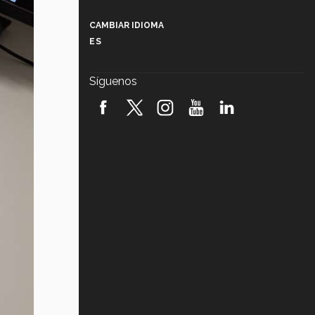
Más que un festival cultural: así es
la magia de VIBRART 2026 (video)
CAMBIAR IDIOMA
ES
Javier Guzmán: investigación con
impacto social (video)
Síguenos
¡México, en el top del mundial de
robótica FIRST 2026! (video)
Vida Tec: Pasión, disciplina y
básquetbol, con Gael Adame
(video)
¿Cómo es el Modelo Educativo
Tec? (video)
Vida Tec: Feminismo e Inteligencia
Artificial, Paola Ricaurte (video)