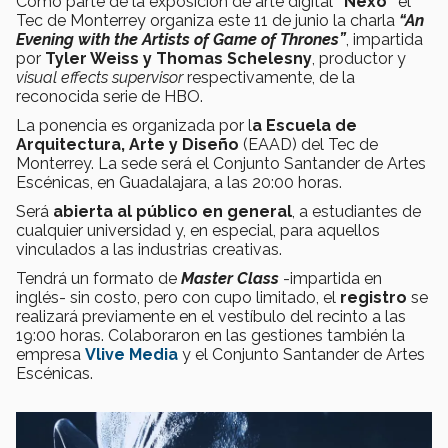
Como parte de la exposición de arte digital
“Nexo”
el
Tec de Monterrey organiza este 11 de junio la charla
“An
Evening with the Artists of Game of Thrones”
, impartida
por
Tyler Weiss y Thomas Schelesny
, productor y
visual effects supervisor
respectivamente, de la
reconocida serie de HBO.
La ponencia es organizada por l
a Escuela de
Arquitectura, Arte y Diseño
(EAAD) del Tec de
Monterrey. La sede será el
Conjunto Santander de Artes
Escénicas, en Guadalajara, a las 20:00 horas.
Será
abierta al público en general
, a estudiantes de
cualquier universidad y, en especial, para aquellos
vinculados a las industrias creativas.
Tendrá un formato de
Master Class
-impartida en
inglés- sin costo, pero con cupo limitado, el
registro
se
realizará previamente en el vestíbulo del recinto a las
19:00 horas. Colaboraron en las gestiones también la
empresa
Vlive Media
y el Conjunto Santander de Artes
Escénicas.