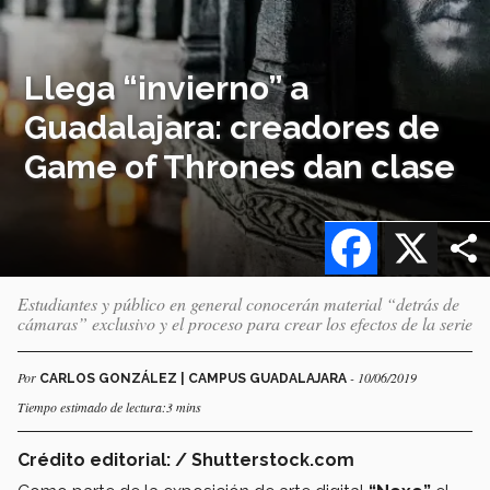
Llega “invierno” a
Guadalajara: creadores de
Game of Thrones dan clase
Facebook
X
Estudiantes y público en general conocerán material “detrás de
cámaras” exclusivo y el proceso para crear los efectos de la serie
Por
- 10/06/2019
CARLOS GONZÁLEZ | CAMPUS GUADALAJARA
Tiempo estimado de lectura:3 mins
Crédito editorial: / Shutterstock.com