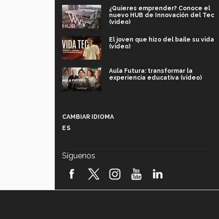
¿Quieres emprender? Conoce el
nuevo HUB de Innovación del Tec
(video)
El joven que hizo del baile su vida
(video)
Aula Futura: transformar la
experiencia educativa (video)
Más que un festival cultural: así es
la magia de VIBRART 2026 (video)
CAMBIAR IDIOMA
ES
Javier Guzmán: investigación con
impacto social (video)
Síguenos
¡México, en el top del mundial de
robótica FIRST 2026! (video)
Vida Tec: Pasión, disciplina y
básquetbol, con Gael Adame
(video)