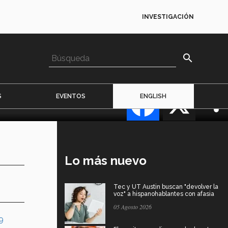
INVESTIGACIÓN
osición "Open
search
Facebook
X
S
EVENTOS
ENGLISH
Lo más nuevo
Tec y UT Austin buscan "devolver la
voz" a hispanohablantes con afasia
05 Agosto 2026