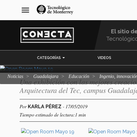
Pasar
navegación
menu
al
principal
Ingenio, innovac
contenido
principal
El sitio d
Room" (fotogaler
Tecnológic
Menu
CATEGORÍAS
VIDEOS
Comunidad
Noticias
Guadalajara
Educación
Ingenio, innovació
Una exhibición con las mejores creacio
Arquitectura del Tec, campus Guadalaj
Por
- 17/05/2019
KARLA PÉREZ
Tiempo estimado de lectura:1 min