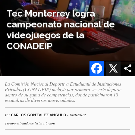
Tec Monterrey logra
campeonato nacional de
videojuegos de la
CONADEIP
Facebook
X
La Comisión Nacional Deportiva Estudiantil de Instituciones
Privadas (CONADEIP) incluyó por primera vez este deporte
dentro de su gama de competencias, donde participaron 18
escuadras de diversas universidades.
Por
- 18/04/2019
CARLOS GONZÁLEZ ANGULO
Tiempo estimado de lectura:5 mins