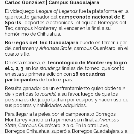
Carlos González | Campus Guadalajara
El videojuego
League of Legends
fue la plataforma en la
que resultó ganador del
campeonato nacional de E-
Sports
-deportes electrónicos- el equipo Borregos del
Tec, campus Monterrey, al vencer en la final a su
homónimo de Chihuahua.
Borregos del Tec Guadalajara
quedó en tercer lugar
del certamen y
Arkansas State
, campus Querétaro, en el
cuarto sitio.
De esta manera, el
Tecnológico de Monterrey logró
el 1, 2, 3
, en los
standings
finales del torneo, que contó
en esta su primera edición con
18 escuadras
participantes
de todo el país.
Resulta ganador de un enfrentamiento quien obtiene 2
de 3 partidas (o
rounds
) a su favor, luego de que los
personajes del juego luchan por equipos y hacen uso de
sus poderes y habilidades adquiridas.
Para llegar a la pelea por el campeonato Borregos
Monterrey venció en la primera semifinal a
Arkansas
State,
Campus Querétaro, 2 a 0. En la otra llave,
Borregos Chihuahua, superó a Borregos Guadalajara 2 a