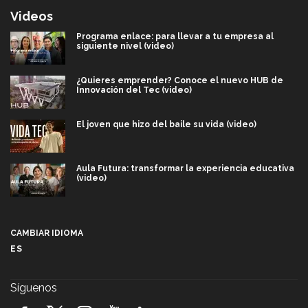
Videos
Programa enlace: para llevar a tu empresa al
siguiente nivel (video)
¿Quieres emprender? Conoce el nuevo HUB de
Innovación del Tec (video)
El joven que hizo del baile su vida (video)
Aula Futura: transformar la experiencia educativa
(video)
Más que un festival cultural: así es la magia de
VIBRART 2026 (video)
CAMBIAR IDIOMA
ES
Javier Guzmán: investigación con impacto social
(video)
Síguenos
¡México, en el top del mundial de robótica FIRST